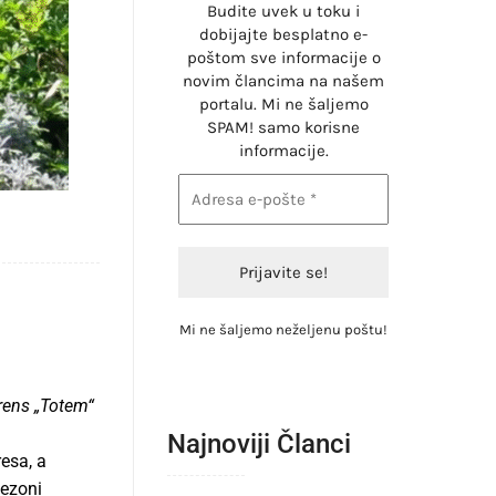
Budite uvek u toku i
dobijajte besplatno e-
poštom sve informacije o
novim člancima na našem
portalu. Mi ne šaljemo
SPAM! samo korisne
informacije.
Mi ne šaljemo neželjenu poštu!
rens „Totem“
Najnoviji Članci
esa, a
sezoni