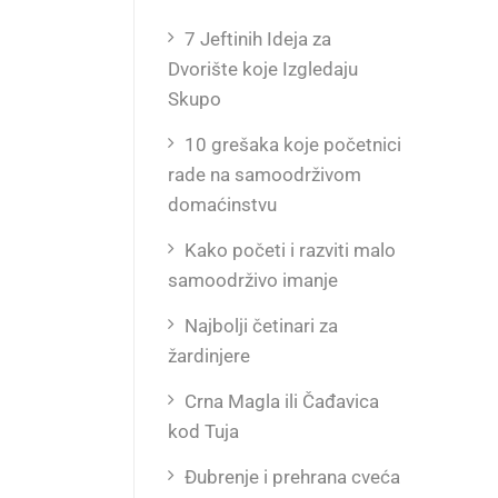
7 Jeftinih Ideja za
Dvorište koje Izgledaju
Skupo
10 grešaka koje početnici
rade na samoodrživom
domaćinstvu
Kako početi i razviti malo
samoodrživo imanje
Najbolji četinari za
žardinjere
Crna Magla ili Čađavica
kod Tuja
Đubrenje i prehrana cveća