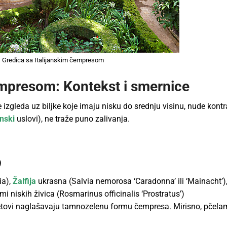
Gredica sa Italijanskim čempresom
empresom: Kontekst i smernice
je izgleda uz biljke koje imaju nisku do srednju visinu, nude kont
nski
uslovi), ne traže puno zalivanja.
)
ia),
Žalfija
ukrasna (Salvia nemorosa ‘Caradonna’ ili ‘Mainacht’)
mi niskih živica (Rosmarinus officinalis ‘Prostratus’)
 cvetovi naglašavaju tamnozelenu formu čempresa. Mirisno, pčela