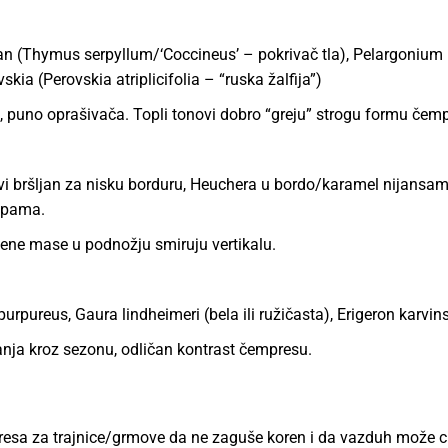
mijan (Thymus serpyllum/‘Coccineus’ – pokrivač tla), Pelargonium 
ia (Perovskia atriplicifolia – “ruska žalfija”)
, puno oprašivača. Topli tonovi dobro “greju” strogu formu čem
avi bršljan za nisku borduru, Heuchera u bordo/karamel nijansa
rupama.
elene mase u podnožju smiruju vertikalu.
 purpureus, Gaura lindheimeri (bela ili ružičasta), Erigeron karvin
tanja kroz sezonu, odličan kontrast čempresu.
a za trajnice/grmove da ne zaguše koren i da vazduh može cir