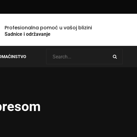
Profesionalna pomoć u vašoj blizini
Sadnice i održavanje
OMAĆINSTVO
mpresom