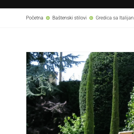
Početna
Baštenski stilovi
Gredica sa Italij