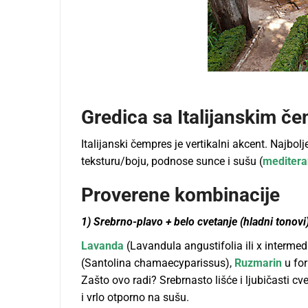
Gredica sa Italijanskim č
Italijanski čempres je vertikalni akcent. Najbol
teksturu/boju, podnose sunce i sušu (
meditera
Proverene kombinacije
1) Srebrno-plavo + belo cvetanje (hladni tonovi
Lavanda
(Lavandula angustifolia ili x intermed
(Santolina chamaecyparissus),
Ruzmarin
u for
Zašto ovo radi? Srebrnasto lišće i ljubičasti
i vrlo otporno na sušu.