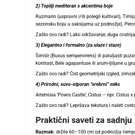
2) Topliji mediteran s akcentima boje
Ruzmarin (uspravni i/ili polegli kultivari), Ti
sezonsku boju u saksijama uz podnožje), Perovsk
Zašto ovo radi? Lako održavanje, duga cvatnja
3) Elegantno i formalno (za ulaze i staze)
Šimšir (Buxus sempervirens) ili patuljasti puz
kontrast, Bele agapantuse ili arum-ljiljane u g
Zašto ovo radi? Čist geometrijski izgled, zimz
4) Prirodni, suvo-otporan “srebrni” miks
Artemisia ‘Powis Castle’, Cistus – npr. Cistus x
Zašto ovo radi? Lepršava tekstura i naleti cve
Praktični saveti za sadnju
Razmak:
držite 60–100 cm od podnožja čempres