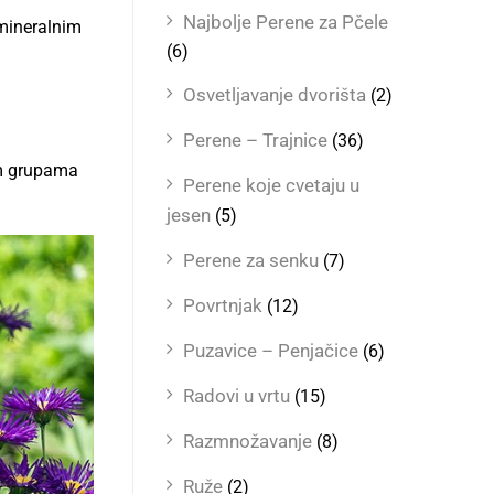
Najbolje Perene za Pčele
 mineralnim
(6)
Osvetljavanje dvorišta
(2)
Perene – Trajnice
(36)
im grupama
Perene koje cvetaju u
jesen
(5)
Perene za senku
(7)
Povrtnjak
(12)
Puzavice – Penjačice
(6)
Radovi u vrtu
(15)
Razmnožavanje
(8)
Ruže
(2)