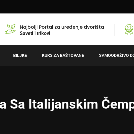
Najbolji Portal za uređenje dvorišta
Saveti i trikovi
BILJKE
KURS ZA BAŠTOVANE
SAMOODRŽIVO D
a Sa Italijanskim Če