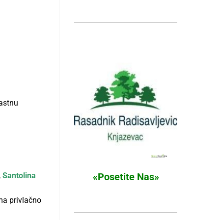
rastnu
«Posetite Nas»
,
Santolina
ma privlačno