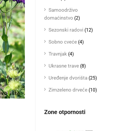
Samoodrživo
domaćinstvo
(2)
Sezonski radovi
(12)
Sobno cveće
(4)
Travnjak
(4)
Ukrasne trave
(8)
Uređenje dvorišta
(25)
Zimzeleno drveće
(10)
Zone otpornosti