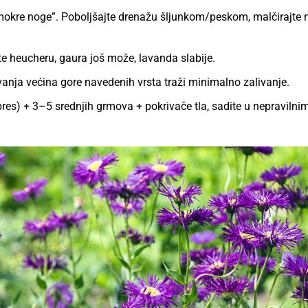
mokre noge”. Poboljšajte drenažu šljunkom/peskom, malčirajte
jte heucheru, gaura još može, lavanda slabije.
anja većina gore navedenih vrsta traži minimalno zalivanje.
res) + 3–5 srednjih grmova + pokrivače tla, sadite u nepraviln