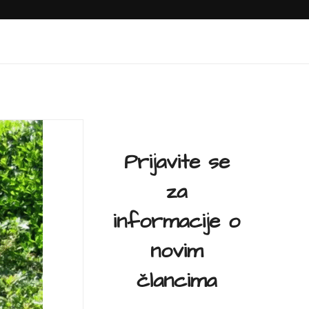
Prijavite se
za
informacije o
novim
člancima