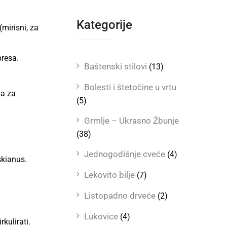
Kategorije
(mirisni, za
presa.
Baštenski stilovi
(13)
Bolesti i štetočine u vrtu
ma za
(5)
Grmlje – Ukrasno Žbunje
(38)
Jednogodišnje cveće
(4)
skianus.
Lekovito bilje
(7)
Listopadno drveće
(2)
Lukovice
(4)
kulirati.