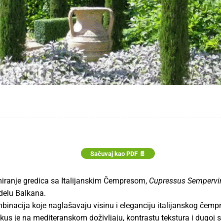
Sačuvaj kao PDF 📄
iranje gredica sa Italijanskim Čempresom,
Cupressus Sempervi
 delu Balkana.
binacija koje naglašavaju visinu i eleganciju italijanskog čempr
okus je na mediteranskom doživljaju, kontrastu tekstura i dugoj 