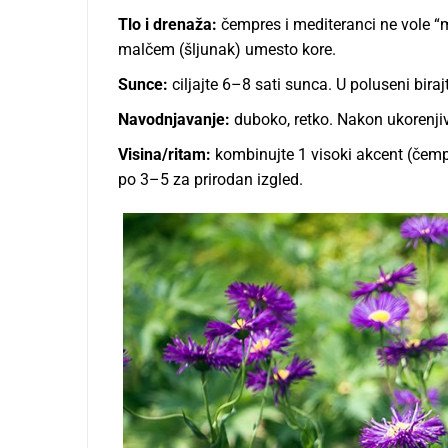
Tlo i drenaža:
čempres i mediteranci ne vole “
malčem (šljunak) umesto kore.
Sunce:
ciljajte 6–8 sati sunca. U poluseni bira
Navodnjavanje:
duboko, retko. Nakon ukorenjiv
Visina/ritam:
kombinujte 1 visoki akcent (čemp
po 3–5 za prirodan izgled.