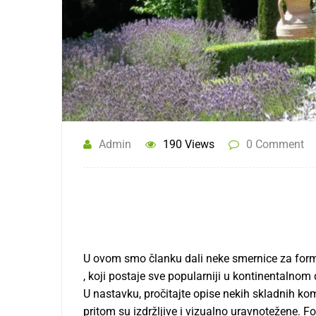
Admin
190 Views
0 Comment
U ovom smo članku dali neke smernice za form
, koji postaje sve popularniji u kontinentalnom
U nastavku, pročitajte opise nekih skladnih kom
pritom su izdržljive i vizualno uravnotežene. F