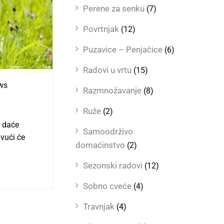
Perene za senku
(7)
Povrtnjak
(12)
Puzavice – Penjačice
(6)
Radovi u vrtu
(15)
ws
Razmnožavanje
(8)
Ruže
(2)
, daće
Samoodrživo
ivući će
domaćinstvo
(2)
Sezonski radovi
(12)
Sobno cveće
(4)
Travnjak
(4)