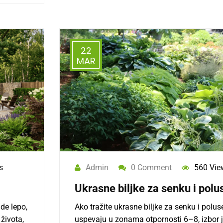
22
MAR
s
Admin
0 Comment
560 Vie
Ukrasne biljke za senku i pol
ude lepo,
Ako tražite ukrasne biljke za senku i polu
života,
uspevaju u zonama otpornosti 6–8, izbor