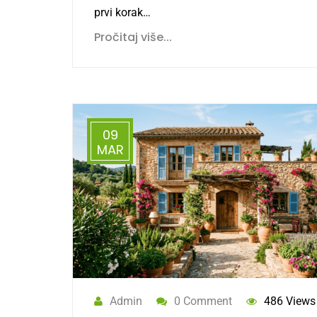
prvi korak…
Pročitaj više...
09
MAR
Admin
0 Comment
486 Views