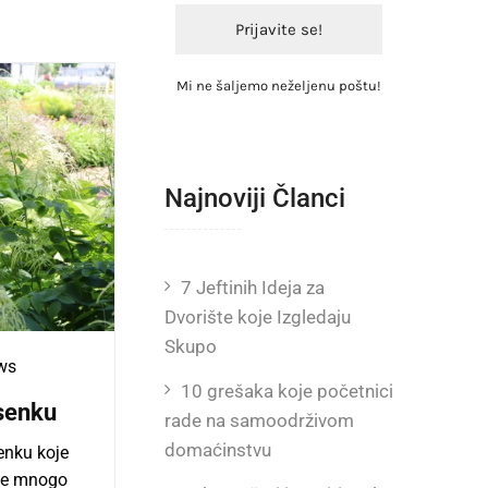
Mi ne šaljemo neželjenu poštu!
Najnoviji Članci
7 Jeftinih Ideja za
Dvorište koje Izgledaju
Skupo
ws
10 grešaka koje početnici
usenku
rade na samoodrživom
domaćinstvu
senku koje
 je mnogo