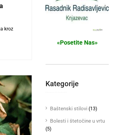
za
za kroz
«Posetite Nas»
Kategorije
Baštenski stilovi
(13)
Bolesti i štetočine u vrtu
(5)