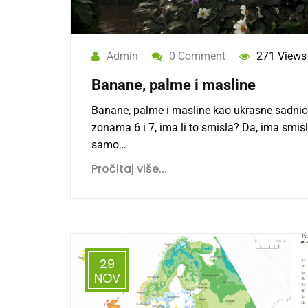
Admin
0 Comment
271 Views
Banane, palme i masline
Banane, palme i masline kao ukrasne sadnic
zonama 6 i 7, ima li to smisla? Da, ima smisla
samo…
Pročitaj više...
29
NOV