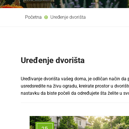
Početna
Uređenje dvorišta
Uređenje dvorišta
Uređivanje dvorišta vašeg doma, je odličan način da po
usredsredite na živu ogradu, kreirate prostor u dvorišt
nastavku da biste počeli da određujete šta želite u 
25