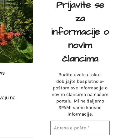
Prijavite se
za
informacije o
novim
člancima
ws
Budite uvek u toku i
dobijajte besplatno e-
poštom sve informacije o
novim člancima na našem
evaju na
portalu. Mi ne šaljemo
SPAM! samo korisne
informacije.