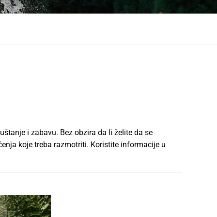
štanje i zabavu. Bez obzira da li želite da se
enja koje treba razmotriti. Koristite informacije u