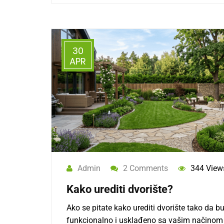
30
APR
Admin
2 Comments
344 View
Kako urediti dvorište?
Ako se pitate kako urediti dvorište tako da b
funkcionalno i usklađeno sa vašim načinom 