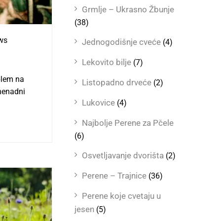
Grmlje – Ukrasno Žbunje
(38)
ws
Jednogodišnje cveće
(4)
Lekovito bilje
(7)
oblem na
Listopadno drveće
(2)
znenadni
Lukovice
(4)
Najbolje Perene za Pčele
(6)
Osvetljavanje dvorišta
(2)
Perene – Trajnice
(36)
Perene koje cvetaju u
jesen
(5)