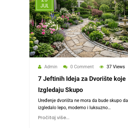
JUL
Admin
0 Comment
37 Views
7 Jeftinih Ideja za Dvorište koje
Izgledaju Skupo
Uređenje dvorišta ne mora da bude skupo da
izgledalo lepo, moderno i luksuzno…
Pročitaj više...