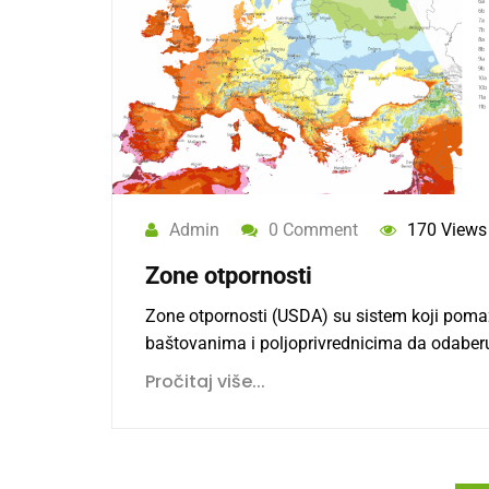
Admin
0 Comment
170 Views
Zone otpornosti
Zone otpornosti (USDA) su sistem koji poma
baštovanima i poljoprivrednicima da odaberu
Pročitaj više...