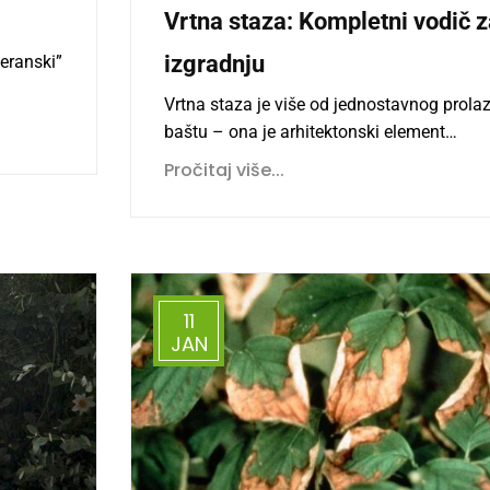
Vrtna staza: Kompletni vodič 
izgradnju
teranski”
Vrtna staza je više od jednostavnog prola
baštu – ona je arhitektonski element…
Pročitaj više...
11
JAN