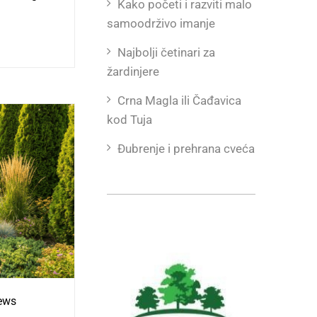
Kako početi i razviti malo
samoodrživo imanje
Najbolji četinari za
žardinjere
Crna Magla ili Čađavica
kod Tuja
Đubrenje i prehrana cveća
ews