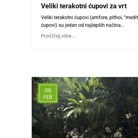
Veliki terakotni ćupovi za vrt
Veliki terakotni ćupovi (amfore, pithoi, “medi
ćupovi) su jedan od najlepših načina…
Pročitaj više...
06
FEB