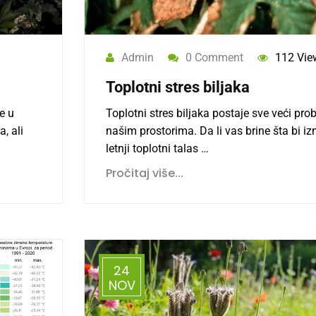
Admin
0 Comment
112 Vie
Toplotni stres biljaka
e u
Toplotni stres biljaka postaje sve veći pr
, ali
našim prostorima. Da li vas brine šta bi i
letnji toplotni talas …
Pročitaj više...
24
NOV