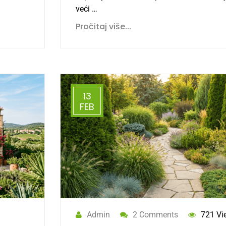
veći …
Pročitaj više...
13
FEB
Admin
2 Comments
721 Vi