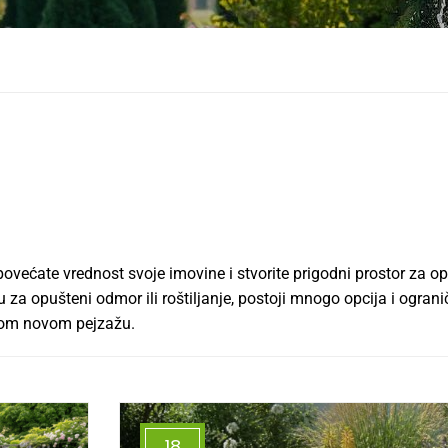
većate vrednost svoje imovine i stvorite prigodni prostor za opu
u za opušteni odmor ili roštiljanje, postoji mnogo opcija i ogranič
svom novom pejzažu.
18