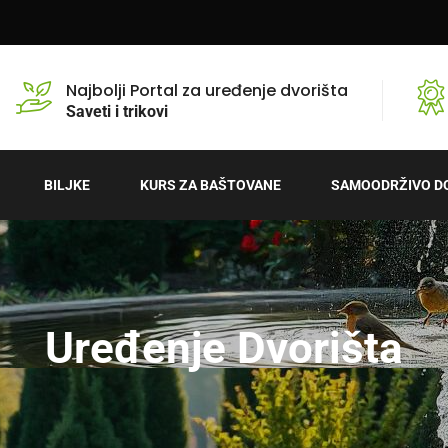
Najbolji Portal za uređenje dvorišta
Saveti i trikovi
BILJKE
KURS ZA BAŠTOVANE
SAMOODRŽIVO D
Uređenje Dvorišta