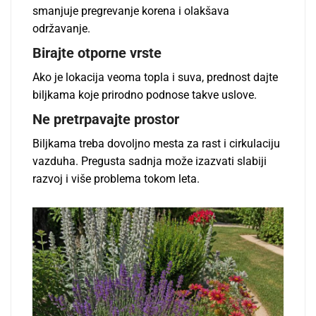
smanjuje pregrevanje korena i olakšava
održavanje.
Birajte otporne vrste
Ako je lokacija veoma topla i suva, prednost dajte
biljkama koje prirodno podnose takve uslove.
Ne pretrpavajte prostor
Biljkama treba dovoljno mesta za rast i cirkulaciju
vazduha. Pregusta sadnja može izazvati slabiji
razvoj i više problema tokom leta.