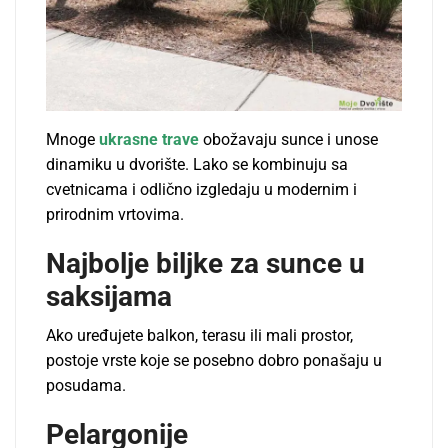
Mnoge
ukrasne trave
obožavaju sunce i unose
dinamiku u dvorište. Lako se kombinuju sa
cvetnicama i odlično izgledaju u modernim i
prirodnim vrtovima.
Najbolje biljke za sunce u
saksijama
Ako uređujete balkon, terasu ili mali prostor,
postoje vrste koje se posebno dobro ponašaju u
posudama.
Pelargonije