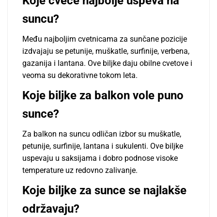
Koje cveće najbolje uspeva na
suncu?
Među najboljim cvetnicama za sunčane pozicije
izdvajaju se petunije, muškatle, surfinije, verbena,
gazanija i lantana. Ove biljke daju obilne cvetove i
veoma su dekorativne tokom leta.
Koje biljke za balkon vole puno
sunce?
Za balkon na suncu odličan izbor su muškatle,
petunije, surfinije, lantana i sukulenti. Ove biljke
uspevaju u saksijama i dobro podnose visoke
temperature uz redovno zalivanje.
Koje biljke za sunce se najlakše
održavaju?