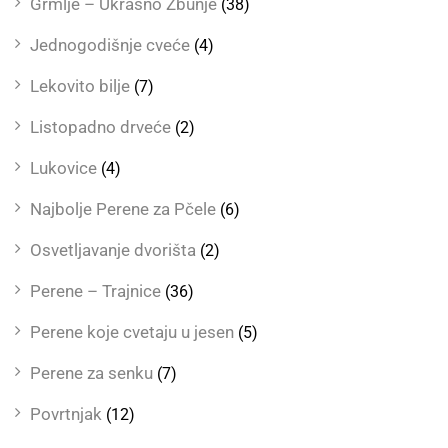
Grmlje – Ukrasno Žbunje
(38)
Jednogodišnje cveće
(4)
Lekovito bilje
(7)
Listopadno drveće
(2)
Lukovice
(4)
Najbolje Perene za Pčele
(6)
Osvetljavanje dvorišta
(2)
Perene – Trajnice
(36)
Perene koje cvetaju u jesen
(5)
Perene za senku
(7)
Povrtnjak
(12)