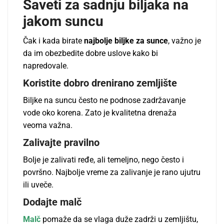
Saveti za sadnju biljaka na
jakom suncu
Čak i kada birate
najbolje biljke za sunce
, važno je
da im obezbedite dobre uslove kako bi
napredovale.
Koristite dobro drenirano zemljište
Biljke na suncu često ne podnose zadržavanje
vode oko korena. Zato je kvalitetna drenaža
veoma važna.
Zalivajte pravilno
Bolje je zalivati ređe, ali temeljno, nego često i
površno. Najbolje vreme za zalivanje je rano ujutru
ili uveče.
Dodajte malč
Malč
pomaže da se vlaga duže zadrži u zemljištu,