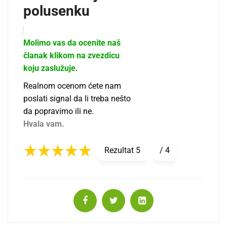
polusenku
Molimo vas da ocenite naš
članak klikom na zvezdicu
koju zaslužuje.
Realnom ocenom ćete nam
poslati signal da li treba nešto
da popravimo ili ne.
Hvala vam.
Rezultat
5
/
4