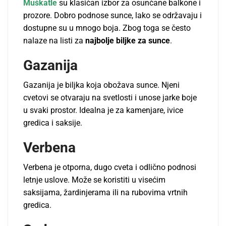
Muškatle
su klasičan izbor za osunčane balkone i
prozore. Dobro podnose sunce, lako se održavaju i
dostupne su u mnogo boja. Zbog toga se često
nalaze na listi za
najbolje biljke za sunce
.
Gazanija
Gazanija je biljka koja obožava sunce. Njeni
cvetovi se otvaraju na svetlosti i unose jarke boje
u svaki prostor. Idealna je za kamenjare, ivice
gredica i saksije.
Verbena
Verbena je otporna, dugo cveta i odlično podnosi
letnje uslove. Može se koristiti u visećim
saksijama, žardinjerama ili na rubovima vrtnih
gredica.