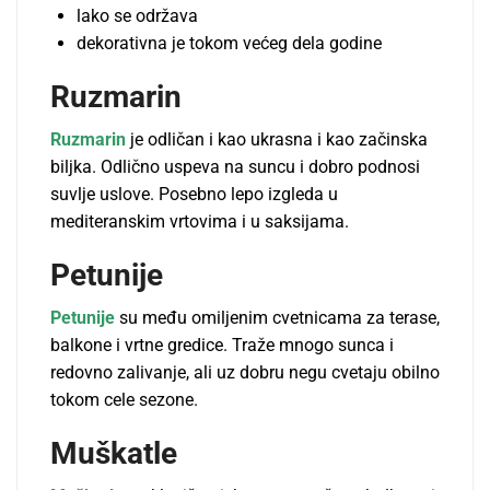
lako se održava
dekorativna je tokom većeg dela godine
Ruzmarin
Ruzmarin
je odličan i kao ukrasna i kao začinska
biljka. Odlično uspeva na suncu i dobro podnosi
suvlje uslove. Posebno lepo izgleda u
mediteranskim vrtovima i u saksijama.
Petunije
Petunije
su među omiljenim cvetnicama za terase,
balkone i vrtne gredice. Traže mnogo sunca i
redovno zalivanje, ali uz dobru negu cvetaju obilno
tokom cele sezone.
Muškatle