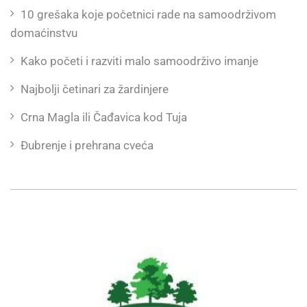
10 grešaka koje početnici rade na samoodrživom
domaćinstvu
Kako početi i razviti malo samoodrživo imanje
Najbolji četinari za žardinjere
Crna Magla ili Čađavica kod Tuja
Đubrenje i prehrana cveća