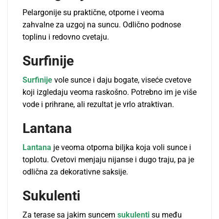
Pelargonije su praktične, otporne i veoma
zahvalne za uzgoj na suncu. Odlično podnose
toplinu i redovno cvetaju.
Surfinije
Surfinije
vole sunce i daju bogate, viseće cvetove
koji izgledaju veoma raskošno. Potrebno im je više
vode i prihrane, ali rezultat je vrlo atraktivan.
Lantana
Lantana
je veoma otporna biljka koja voli sunce i
toplotu. Cvetovi menjaju nijanse i dugo traju, pa je
odlična za dekorativne saksije.
Sukulenti
Za terase sa jakim suncem
sukulenti
su među