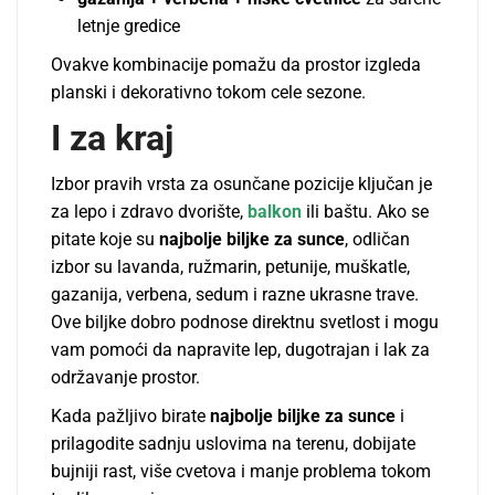
letnje gredice
Ovakve kombinacije pomažu da prostor izgleda
planski i dekorativno tokom cele sezone.
I za kraj
Izbor pravih vrsta za osunčane pozicije ključan je
za lepo i zdravo dvorište,
balkon
ili baštu. Ako se
pitate koje su
najbolje biljke za sunce
, odličan
izbor su lavanda, ružmarin, petunije, muškatle,
gazanija, verbena, sedum i razne ukrasne trave.
Ove biljke dobro podnose direktnu svetlost i mogu
vam pomoći da napravite lep, dugotrajan i lak za
održavanje prostor.
Kada pažljivo birate
najbolje biljke za sunce
i
prilagodite sadnju uslovima na terenu, dobijate
bujniji rast, više cvetova i manje problema tokom