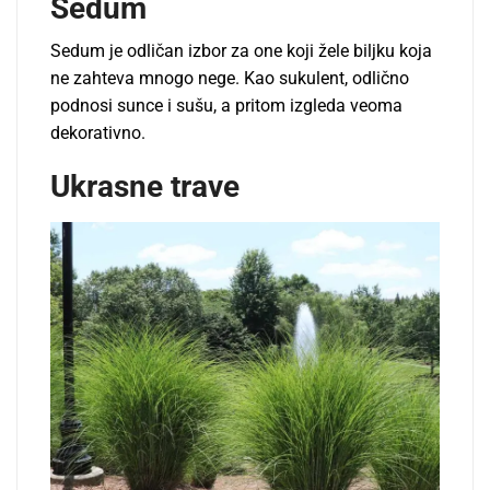
Sedum
Sedum je odličan izbor za one koji žele biljku koja
ne zahteva mnogo nege. Kao sukulent, odlično
podnosi sunce i sušu, a pritom izgleda veoma
dekorativno.
Ukrasne trave