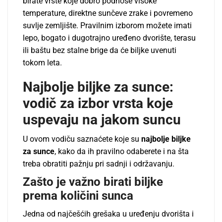
birate vrste koje dobro podnose visoke
temperature, direktne sunčeve zrake i povremeno
suvlje zemljište. Pravilnim izborom možete imati
lepo, bogato i dugotrajno uređeno dvorište, terasu
ili baštu bez stalne brige da će biljke uvenuti
tokom leta.
Najbolje biljke za sunce:
vodič za izbor vrsta koje
uspevaju na jakom suncu
U ovom vodiču saznaćete koje su
najbolje biljke
za sunce
, kako da ih pravilno odaberete i na šta
treba obratiti pažnju pri sadnji i održavanju.
Zašto je važno birati biljke
prema količini sunca
Jedna od najčešćih grešaka u uređenju dvorišta i