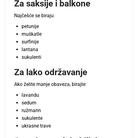
Za saksije i balkone
Najčešće se biraju:
petunije
muškatle
surfinije
lantana
sukulenti
Za lako održavanje
Ako želite manje obaveza, birajte:
lavandu
sedum
ružmarin
sukulente
ukrasne trave