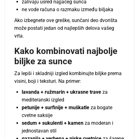
zalivaju usred najjačeg sunca
ne vode računa o razmaku između biljaka
Ako izbegnete ove greške, sunčani deo dvorišta
može postati jedan od najlepših delova vašeg
vrta.
Kako kombinovati najbolje
biljke za sunce
Za lepši i skladniji izgled kombinujte biljke prema
visini, boji i teksturi. Na primer:
lavanda + ružmarin + ukrasne trave
za
mediteranski izgled
petunije + surfinije + muškatle
za bogate
cvetne saksije
sedum + sukulenti + kamen
za moderan i
jednostavan stil
gazanija + verbena + niske cvetnice
za šarene