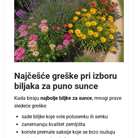
Najčešće greške pri izboru
biljaka za puno sunce
Kada biraju
najbolje biljke za sunce
, mnogi prave
sledeće greške:
sade biljke koje vole polusenku ili senku
zanemaruju kvalitet zemljišta
koriste premale saksije koje se brzo isušuju