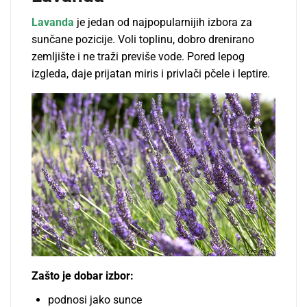
Lavanda
je jedan od najpopularnijih izbora za
sunčane pozicije. Voli toplinu, dobro drenirano
zemljište i ne traži previše vode. Pored lepog
izgleda, daje prijatan miris i privlači pčele i leptire.
Zašto je dobar izbor:
podnosi jako sunce