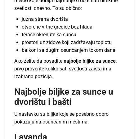
mesto koje dobija najmanje 6 do 8 sati direktne
svetlosti dnevno. To su obično:
južna strana dvorišta
otvorene vrtne gredice bez hlada
terase okrenute ka suncu
prostori uz zidove koji zadržavaju toplotu
balkoni sa dugim osunčanjem tokom dana
Ako želite da posadite
najbolje biljke za sunce
,
prvo proverite koliko sati svetlosti zaista ima
izabrana pozicija.
Najbolje biljke za sunce u
dvorištu i bašti
U nastavku su biljke koje se posebno dobro
pokazuju na osunčanim mestima.
Lavanda