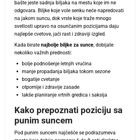
bašte jeste sadnja biljaka na mestu koje im ne
odgovara. Biljke koje vole senku neće napredovati
na jakom suncu, dok vrste koje traže mnogo
svetlosti upravo na osunčanim pozicijama daju
najlepše cvetove, jači rast i zdraviji izgled.
Kada birate
najbolje biljke za sunce
, dobijate
nekoliko važnih prednosti:
bolje podnošenje letnjih vrućina
manje propadanja biljaka tokom sezone
bogatije cvetanje
otpornije i zdravije zasade
lakše planiranje vrtnih gredica i saksija
Kako prepoznati poziciju sa
punim suncem
Pod punim suncem najčešće se podrazumeva