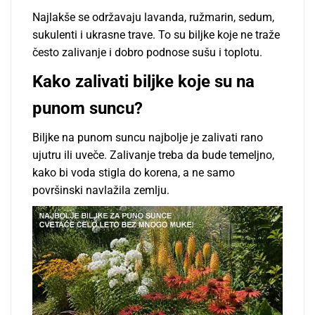
Najlakše se održavaju lavanda, ružmarin, sedum,
sukulenti i ukrasne trave. To su biljke koje ne traže
često zalivanje i dobro podnose sušu i toplotu.
Kako zalivati biljke koje su na
punom suncu?
Biljke na punom suncu najbolje je zalivati rano
ujutru ili uveče. Zalivanje treba da bude temeljno,
kako bi voda stigla do korena, a ne samo
površinski navlažila zemlju.