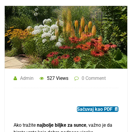
Admin
527 Views
0 Comment
Sačuvaj kao PDF 📄
Ako tražite
najbolje biljke za sunce
, važno je da