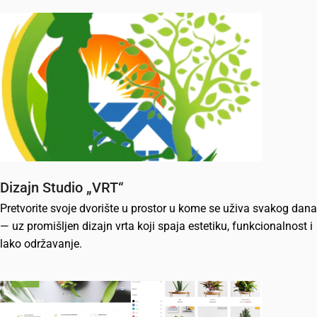
Dizajn Studio „VRT“
Pretvorite svoje dvorište u prostor u kome se uživa svakog dana
— uz promišljen dizajn vrta koji spaja estetiku, funkcionalnost i
lako održavanje.