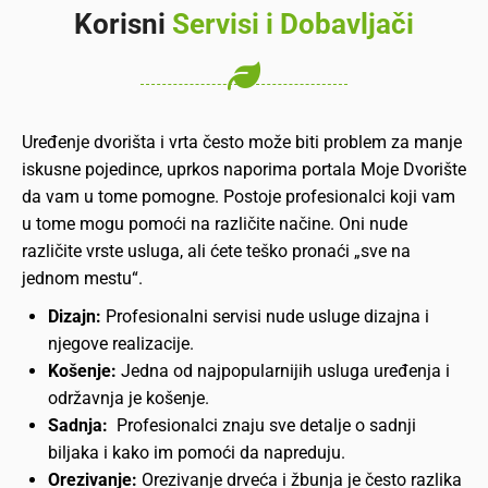
Korisni
Servisi i Dobavljači
Uređenje dvorišta i vrta često može biti problem za manje
iskusne pojedince, uprkos naporima portala Moje Dvorište
da vam u tome pomogne. Postoje profesionalci koji vam
u tome mogu pomoći na različite načine. Oni nude
različite vrste usluga, ali ćete teško pronaći „sve na
jednom mestu“.
Dizajn:
Profesionalni servisi nude usluge dizajna i
njegove realizacije.
Košenje:
Jedna od najpopularnijih usluga uređenja i
održavnja je košenje.
Sadnja:
Profesionalci znaju sve detalјe o sadnji
biljaka i kako im pomoći da napreduju.
Orezivanje:
Orezivanje drveća i žbunja je često razlika