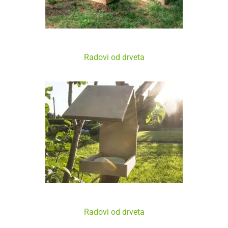
Vrtna Gredica – Uradi Sam
Radovi od drveta
Jednostavna Hranilica Za Ptice
Radovi od drveta