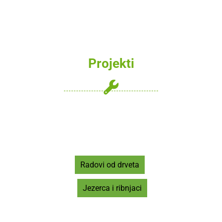
Uređenje Dvorišta -
Projekti
Radovi od drveta
Jezerca i ribnjaci