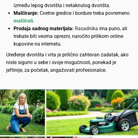
između lepog dvorišta i netaknutog dvorišta.
Malčiranje:
Cvetne gredice i bordure treba povremeno
malčirati.
Prodaja sadnog materijala:
Rasadnika
ima puno, ali
trebate biti veoma oprezni, naročito prilikom online
kupovine na internetu.
Uređenje dvorišta i vrta je prilično zahtevan zadatak, ako
niste sigurni u sebe i svoje mogućnosti, ponekad je
jeftinije, za početak, angažovati profesionalce.