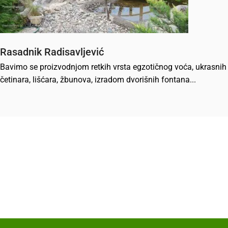
Rasadnik Radisavljević
Bavimo se proizvodnjom retkih vrsta egzotičnog voća, ukrasnih
četinara, lišćara, žbunova, izradom dvorišnih fontana...