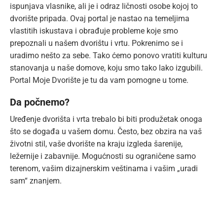
ispunjava vlasnike, ali je i odraz ličnosti osobe kojoj to
dvorište pripada. Ovaj portal je nastao na temeljima
vlastitih iskustava i obrađuje probleme koje smo
prepoznali u našem dvorištu i vrtu. Pokrenimo se i
uradimo nešto za sebe. Tako ćemo ponovo vratiti kulturu
stanovanja u naše domove, koju smo tako lako izgubili.
Portal Moje Dvorište je tu da vam pomogne u tome.
Da počnemo?
Uređenje dvorišta i vrta trebalo bi biti produžetak onoga
što se događa u vašem domu. Često, bez obzira na vaš
životni stil, vaše dvorište na kraju izgleda šarenije,
ležernije i zabavnije. Mogućnosti su ograničene samo
terenom, vašim dizajnerskim veštinama i vašim „uradi
sam“ znanjem.