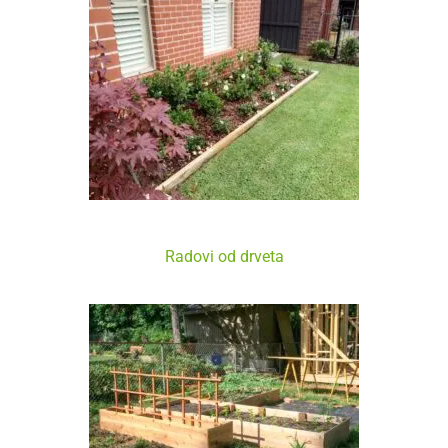
Pejzažne Drvene Gredice
Radovi od drveta