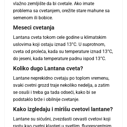
vlažno zemljište da bi cvetale. Ako imate
problema sa cvetanjem, orežite stare mahune sa
semenom ili bobice.
Meseci cvetanja
Lantana cveta tokom cele godine u klimatskim
uslovima koji ostaju iznad 13°C. U suprotnom,
cveta od proleća, kada su temperature iznad 13°C,
do jeseni, kada temperature padnu ispod 13°C.
Koliko dugo Lantana cveta?
Lantane neprekidno cvetaju po toplom vremenu,
svaki cvetni grozd traje nekoliko nedelja, a zatim
se osuši i treba ga tada odseći, kako bi se
podstaklo brže i obilnije cvetanje.
Kako izgledaju i mirišu cvetovi lantane?
Lantane su sićušni, zvezdasti cevasti cvetovi koji
rastu kao cvetni klasteri u svetlim, fluorescentnim