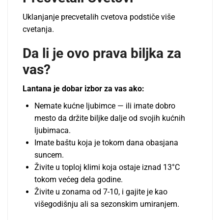
Uklanjanje precvetalih cvetova podstiče više
cvetanja.
Da li je ovo prava biljka za
vas?
Lantana je dobar izbor za vas ako:
Nemate kućne ljubimce — ili imate dobro
mesto da držite biljke dalje od svojih kućnih
ljubimaca.
Imate baštu koja je tokom dana obasjana
suncem.
Živite u toploj klimi koja ostaje iznad 13°C
tokom većeg dela godine.
Živite u zonama od 7-10, i gajite je kao
višegodišnju ali sa sezonskim umiranjem.