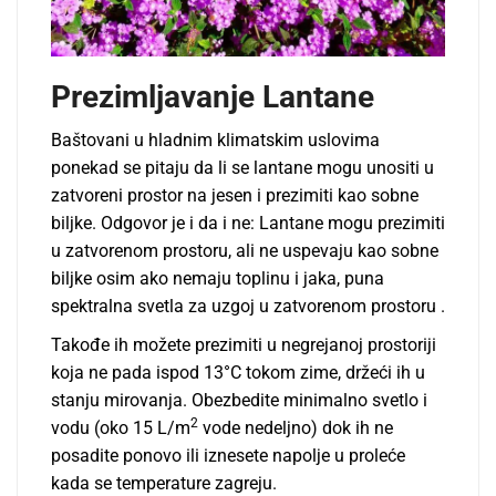
Prezimljavanje Lantane
Baštovani u hladnim klimatskim uslovima
ponekad se pitaju da li se lantane mogu unositi u
zatvoreni prostor na jesen i prezimiti kao sobne
biljke. Odgovor je i da i ne: Lantane mogu prezimiti
u zatvorenom prostoru, ali ne uspevaju kao sobne
biljke osim ako nemaju toplinu i jaka, puna
spektralna svetla za uzgoj u zatvorenom prostoru .
Takođe ih možete prezimiti u negrejanoj prostoriji
koja ne pada ispod 13°C tokom zime, držeći ih u
stanju mirovanja. Obezbedite minimalno svetlo i
2
vodu (oko 15 L/m
vode nedeljno) dok ih ne
posadite ponovo ili iznesete napolje u proleće
kada se temperature zagreju.