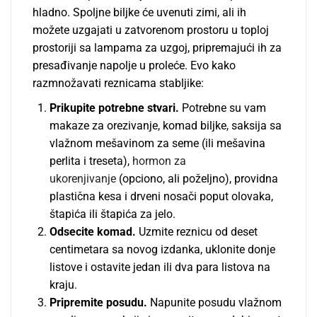
hladno. Spoljne biljke će uvenuti zimi, ali ih
možete uzgajati u zatvorenom prostoru u toploj
prostoriji sa lampama za uzgoj, pripremajući ih za
presađivanje napolje u proleće. Evo kako
razmnožavati reznicama stabljike:
Prikupite potrebne stvari.
Potrebne su vam
makaze za orezivanje, komad biljke, saksija sa
vlažnom mešavinom za seme (ili mešavina
perlita i treseta),
hormon za
ukorenjivanje
(opciono, ali poželjno), providna
plastična kesa i drveni nosači poput olovaka,
štapića ili štapića za jelo.
Odsecite komad.
Uzmite reznicu od deset
centimetara sa novog izdanka, uklonite donje
listove i ostavite jedan ili dva para listova na
kraju.
Pripremite posudu.
Napunite posudu vlažnom