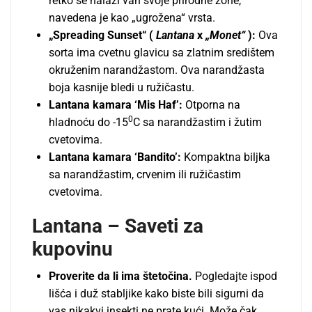
retko se nalazi van svoje prirodne zone,
navedena je kao „ugrožena“ vrsta.
„Spreading Sunset“ (
Lantana
x
„Monet“
):
Ova
sorta ima cvetnu glavicu sa zlatnim središtem
okruženim narandžastom. Ova narandžasta
boja kasnije bledi u ružičastu.
Lantana kamara ‘Mis Haf’:
Otporna na
0
hladnoću do -15
C sa narandžastim i žutim
cvetovima.
Lantana kamara ‘Bandito’:
Kompaktna biljka
sa narandžastim, crvenim ili ružičastim
cvetovima.
Lantana –
Saveti za
kupovinu
Proverite da li ima štetočina.
Pogledajte ispod
lišća i duž stabljike kako biste bili sigurni da
vas nikakvi insekti ne prate kući. Može čak