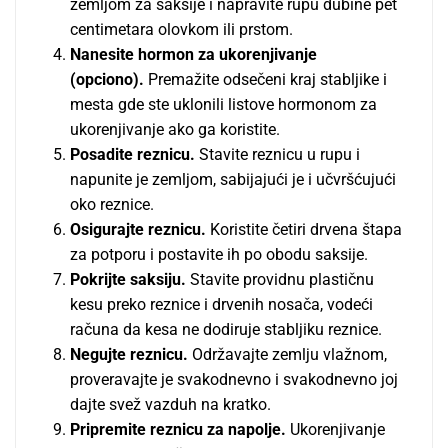
zemljom za saksije i napravite rupu dubine pet
centimetara olovkom ili prstom.
Nanesite hormon za ukorenjivanje
(opciono).
Premažite odsečeni kraj stabljike i
mesta gde ste uklonili listove hormonom za
ukorenjivanje ako ga koristite.
Posadite reznicu.
Stavite reznicu u rupu i
napunite je zemljom, sabijajući je i učvršćujući
oko reznice.
Osigurajte reznicu.
Koristite četiri drvena štapa
za potporu i postavite ih po obodu saksije.
Pokrijte saksiju.
Stavite providnu plastičnu
kesu preko reznice i drvenih nosača, vodeći
računa da kesa ne dodiruje stabljiku reznice.
Negujte reznicu.
Održavajte zemlju vlažnom,
proveravajte je svakodnevno i svakodnevno joj
dajte svež vazduh na kratko.
Pripremite reznicu za napolje.
Ukorenjivanje