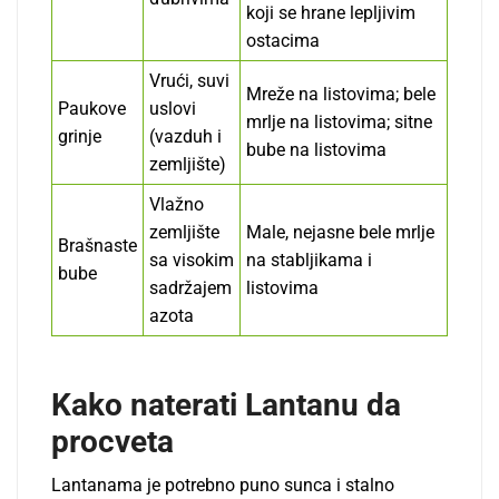
koji se hrane lepljivim
ostacima
Vrući, suvi
Mreže na listovima; bele
Paukove
uslovi
mrlje na listovima; sitne
grinje
(vazduh i
bube na listovima
zemljište)
Vlažno
zemljište
Male, nejasne bele mrlje
Brašnaste
sa visokim
na stabljikama i
bube
sadržajem
listovima
azota
Kako naterati Lantanu da
procveta
Lantanama je potrebno puno sunca i stalno