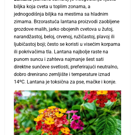
biljka koja cveta u toplim zonama, a
jednogodišnja biljka na mestima sa hladnim
zimama. Brzorastuća lantana proizvodi zaobljene
grozdove malih, jarko obojenih cvetova u žutoj,
narandžastoj, beloj, crvenoj, ružičastoj, plavoj ili
ljubičastoj boji; često se koristi u visećim korpama
ili pokrivačima tla. Lantana najbolje raste na
punom suncu i zahteva najmanje šest sati
direktne sunčeve svetlosti, preferirajući neutralno,
dobro drenirano zemljište i temperature iznad
14ºC. Lantana je toksična za pse, mačke i konje.