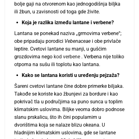
bolje gaji na otvorenom kao jednogodišnja biljka
ili žbun, u zavisnosti od toga gde živite.
Koja je razlika između lantane i verbene?
Lantana se ponekad naziva „grmovima verbene“;
obe pripadaju porodici
Vebenaceae
i obe privlače
leptire. Cvetovi lantane su manji, u gušćim
grozdovima nego
kod verbene
. Verbena nije toliko
otporna na sušu ili toplotu kao lantana.
Kako se lantana koristi u uređenju pejzaža?
Šareni cvetovi lantane čine dobre primerke biljaka.
Takođe se koriste kao žbunjevi za bordure i kao
pokrivač tla u područjima sa puno sunca u toplim
klimatskim uslovima. Biljke veoma dobro podnose
slanu prskalicu, što ih čini popularnim u
dvorištima koja se nalaze blizu okeana. U
hladnijim klimatskim uslovima, gde se lantane