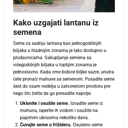
Kako uzgajati lantanu iz
semena
Seme za sadnju lantana kao jednogodišnjih
biljaka u hladnijim zonama je lako dostupno u
prodavnicama. Sakupljanje semena sa
višegodišnjih biljaka u toplijim zonama je
jednostavno. Kada crne bobice biljke sazre, unutra
ćete pronaći mahune sa semenom. Posadite seme
šest do osam nedelja u zatvorenom prostoru pre
nego što želite da ga presadite napolje.
Uklonite i osušite seme.
Izvadite seme iz
mahuna, isperite ih vodom i osušite na
papirnim ubrusima nekoliko dana.
Čuvajte seme u frižideru.
Osušeno seme