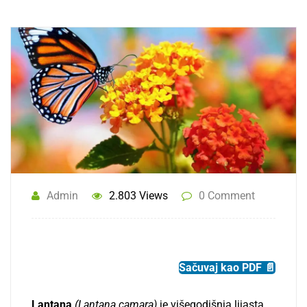
Admin
2.803 Views
0 Comment
Sačuvaj kao PDF 📄
Lantana
(Lantana camara)
je višegodišnja lijasta