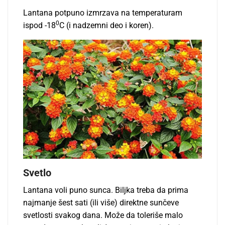
Lantana potpuno izmrzava na temperaturam
0
ispod -18
C (i nadzemni deo i koren).
Svetlo
Lantana voli puno sunca. Biljka treba da prima
najmanje šest sati (ili više) direktne sunčeve
svetlosti svakog dana. Može da toleriše malo