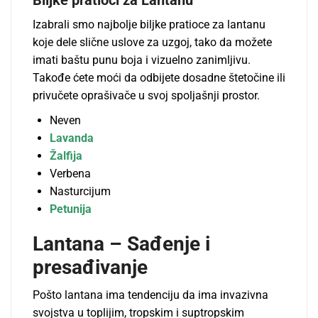
Biljke pratioci za Lantanu
Izabrali smo najbolje biljke pratioce za lantanu
koje dele slične uslove za uzgoj, tako da možete
imati baštu punu boja i vizuelno zanimljivu.
Takođe ćete moći da odbijete dosadne štetočine ili
privučete oprašivače u svoj spoljašnji prostor.
Neven
Lavanda
Žalfija
Verbena
Nasturcijum
Petunija
Lantana – Sađenje i
presađivanje
Pošto lantana ima tendenciju da ima invazivna
svojstva u toplijim, tropskim i suptropskim