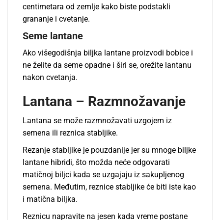
centimetara od zemlje kako biste podstakli
grananje i cvetanje.
Seme lantane
Ako višegodišnja biljka lantane proizvodi bobice i
ne želite da seme opadne i širi se, orežite lantanu
nakon cvetanja.
Lantana – Razmnožavanje
Lantana se može razmnožavati uzgojem iz
semena ili reznica stabljike.
Rezanje stabljike je pouzdanije jer su mnoge biljke
lantane hibridi, što možda neće odgovarati
matičnoj biljci kada se uzgajaju iz sakupljenog
semena. Međutim, reznice stabljike će biti iste kao
i matična biljka.
Reznicu napravite na jesen kada vreme postane