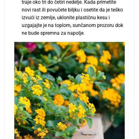
traje oko tri do četiri nedelje. Kada primetite
novi rast ili povučete biljku i osetite da je teško
izvući iz zemlje, uklonite plastičnu kesu i
uzgajajte je na toplom, sunčanom prozoru dok
ne bude spremna za napolje.