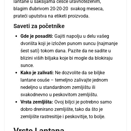
lantane u saksijama češće uravnoteženim,
blagim đubrivom 20-20-20 svakog meseca,
prateći uputstva na etiketi proizvoda.
Saveti za početnike
Gde je posaditi:
Gajiti napolju u delu vašeg
dvorišta koji je izložen punom suncu (najmanje
šest sati) tokom dana. Pazite da ne sadite u
blizini viših biljaka koje bi mogle da blokiraju
sunce.
Kako je zalivati:
Ne dozvolite da se biljke
lantane osuše – temeljno zalivajte jednom
nedeljno u standardnom zemljištu ili
svakodnevno u peskovitom zemljištu.
Vrsta zemljišta:
Ovoj biljci je potrebno samo
dobro drenirano zemljište, tako da što je
zemljište rastresitije i peskovitije, to bolje.
Vrste Lantana