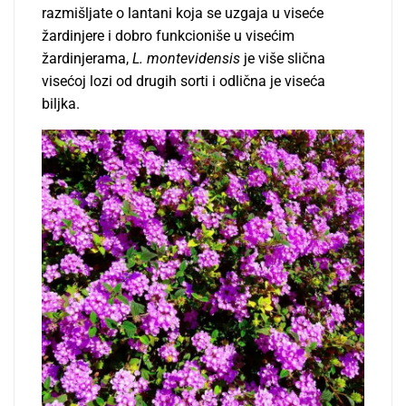
razmišljate o lantani koja se uzgaja u viseće
žardinjere i dobro funkcioniše u visećim
žardinjerama,
L. montevidensis
je više slična
visećoj lozi od drugih sorti i odlična je viseća
biljka.