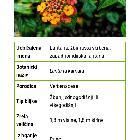
Uobičajena
Lantana, žbunasta verbena,
imena
zapadnoindijska lantana
Botanički
Lantana kamara
naziv
Porodica
Verbenaceae
Žbun, jednogodišnji ili
Tip biljke
višegodišnji
Zrela
1,8 m visine, 1,8 m širine
veličina
Izlaganje
Puno