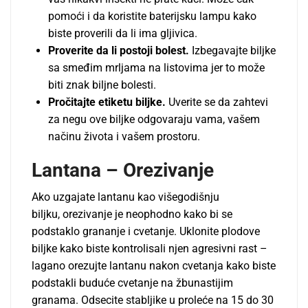
pomoći i da koristite baterijsku lampu kako
biste proverili da li ima gljivica.
Proverite da li postoji bolest.
Izbegavajte biljke
sa smeđim mrljama na listovima jer to može
biti znak biljne bolesti.
Pročitajte etiketu biljke.
Uverite se da zahtevi
za negu ove biljke odgovaraju vama, vašem
načinu života i vašem prostoru.
Lantana –
Orezivanje
Ako uzgajate lantanu kao višegodišnju
biljku, orezivanje je neophodno kako bi se
podstaklo grananje i cvetanje. Uklonite plodove
biljke kako biste kontrolisali njen agresivni rast –
lagano orezujte lantanu nakon cvetanja kako biste
podstakli buduće cvetanje na žbunastijim
granama. Odsecite stabljike u proleće na 15 do 30