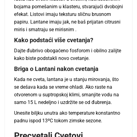
bojama pomešanim u klasteru, stvarajući dvobojni
efekat. Listovi imaju teksturu sličnu brusnom
papiru. Lantane imaju jak, ne baš prijatan citrusni
miris i smatraju se mirisnim .
Kako podstaći više cvetanja?
Dajte đubrivo obogaćeno fosforom i obilno zalijte
kako biste podstakli novo cvetanje.
Briga o Lantani nakon cvetanja
Kada ne cveta, lantana je u stanju mirovanja, što
se dešava kada se vreme ohladi. Ako raste na
otvorenom u suptropskoj klimi, smanjite vodu na
samo 15 L nedeljno i uzdržite se od đubrenja.
Unesite biljku unutra ako temperature konstantno
padnu ispod 13ºC tokom zimske sezone.
Precvetali Cvetovi