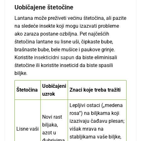
Uobičajene štetočine
Lantana može preživeti većinu štetočina, ali pazite
na sledeće insekte koji mogu izazvati probleme
ako zaraza postane ozbiljna. Pet najčešćih
štetočina lantane su lisne uši, čipkaste bube,
brašnaste bube, bele mušice i paukove grinje.
Koristite
insekticidni sapun
da biste eliminisali
štetočine ili koristite inseticid da biste spasili
biljke.
Uobičajeni
Štetočina
Znaci koje treba tražiti
uzrok
Lepljivi ostaci („medena
rosa“) na biljkama koji
Novi rast
izazivaju čađavu plesan;
biljaka,
Lisne vaši
višak mrava na
azot u
stabljikama vaše biljke,
đubrivima