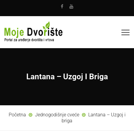
Lantana – Uzgoj I Briga
Početna
Jednogodišnje cveće
Lantana – Uzgoj i
briga