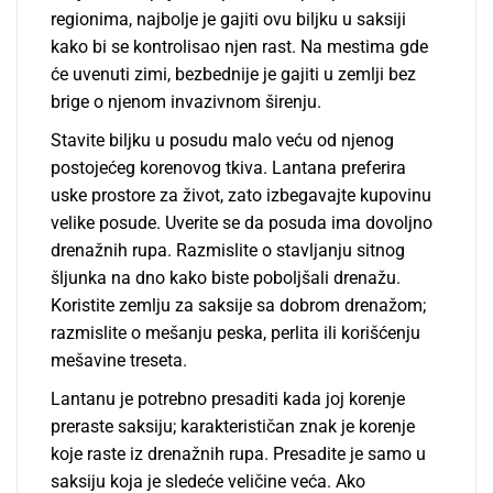
regionima, najbolje je gajiti ovu biljku u saksiji
kako bi se kontrolisao njen rast. Na mestima gde
će uvenuti zimi, bezbednije je gajiti u zemlji bez
brige o njenom invazivnom širenju.
Stavite biljku u posudu malo veću od njenog
postojećeg korenovog tkiva. Lantana preferira
uske prostore za život, zato izbegavajte kupovinu
velike posude. Uverite se da posuda ima dovoljno
drenažnih rupa. Razmislite o stavljanju sitnog
šljunka na dno kako biste poboljšali drenažu.
Koristite zemlju za saksije sa dobrom drenažom;
razmislite o mešanju peska, perlita ili korišćenju
mešavine treseta.
Lantanu je potrebno presaditi kada joj korenje
preraste saksiju; karakterističan znak je korenje
koje raste iz drenažnih rupa. Presadite je samo u
saksiju koja je sledeće veličine veća. Ako