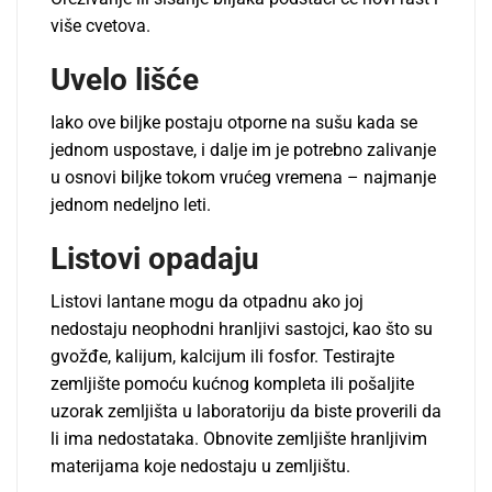
više cvetova.
Uvelo lišće
Iako ove biljke postaju otporne na sušu kada se
jednom uspostave, i dalje im je potrebno zalivanje
u osnovi biljke tokom vrućeg vremena – najmanje
jednom nedeljno leti.
Listovi opadaju
Listovi lantane mogu da otpadnu ako joj
nedostaju neophodni hranljivi sastojci, kao što su
gvožđe, kalijum, kalcijum ili fosfor. Testirajte
zemljište pomoću kućnog kompleta ili pošaljite
uzorak zemljišta u laboratoriju da biste proverili da
li ima nedostataka. Obnovite zemljište hranljivim
materijama koje nedostaju u zemljištu.