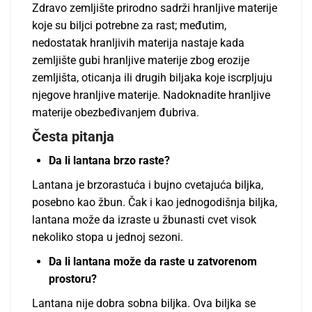
Zdravo zemljište prirodno sadrži hranljive materije
koje su biljci potrebne za rast; međutim,
nedostatak hranljivih materija nastaje kada
zemljište gubi hranljive materije zbog erozije
zemljišta, oticanja ili drugih biljaka koje iscrpljuju
njegove hranljive materije. Nadoknadite hranljive
materije obezbeđivanjem đubriva.
Česta pitanja
Da li lantana brzo raste?
Lantana je brzorastuća i bujno cvetajuća biljka,
posebno kao žbun. Čak i kao jednogodišnja biljka,
lantana može da izraste u žbunasti cvet visok
nekoliko stopa u jednoj sezoni.
Da li lantana može da raste u zatvorenom
prostoru?
Lantana nije dobra sobna biljka. Ova biljka se