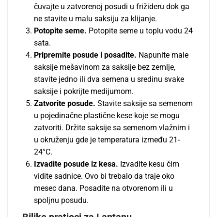
čuvajte u zatvorenoj posudi u frižideru dok ga
ne stavite u malu saksiju za klijanje.
Potopite seme.
Potopite seme u toplu vodu 24
sata.
Pripremite posude i posadite.
Napunite male
saksije mešavinom za saksije bez zemlje,
stavite jedno ili dva semena u sredinu svake
saksije i pokrijte medijumom.
Zatvorite posude.
Stavite saksije sa semenom
u pojedinačne plastične kese koje se mogu
zatvoriti. Držite saksije sa semenom vlažnim i
u okruženju gde je temperatura između 21-
24°C.
Izvadite posude iz kesa.
Izvadite kesu čim
vidite sadnice. Ovo bi trebalo da traje oko
mesec dana. Posadite na otvorenom ili u
spoljnu posudu.