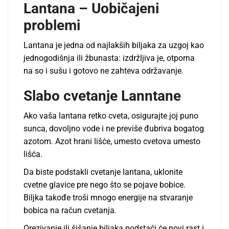
Lantana – Uobičajeni
problemi
Lantana je jedna od najlakših biljaka za uzgoj kao
jednogodišnja ili žbunasta: izdržljiva je, otporna
na so i sušu i gotovo ne zahteva održavanje.
Slabo cvetanje Lanntane
Ako vaša lantana retko cveta, osigurajte joj puno
sunca, dovoljno vode i ne previše đubriva bogatog
azotom. Azot hrani lišće, umesto cvetova umesto
lišća.
Da biste podstakli cvetanje lantana, uklonite
cvetne glavice pre nego što se pojave bobice.
Biljka takođe troši mnogo energije na stvaranje
bobica na račun cvetanja.
Orezivanje ili šišanje biljaka podstaći će novi rast i