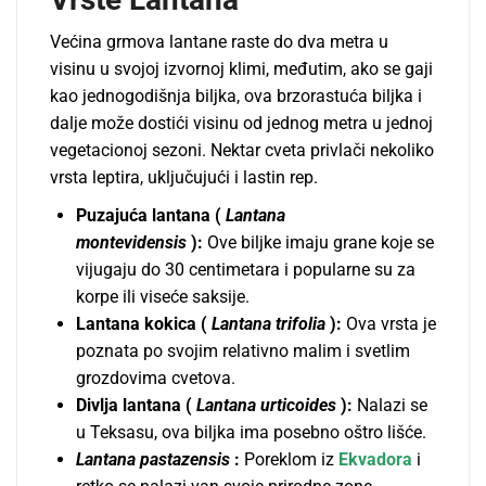
Većina grmova lantane raste do dva metra u
visinu u svojoj izvornoj klimi, međutim, ako se gaji
kao jednogodišnja biljka, ova brzorastuća biljka i
dalje može dostići visinu od jednog metra u jednoj
vegetacionoj sezoni. Nektar cveta privlači nekoliko
vrsta leptira, uključujući i lastin rep.
Puzajuća lantana
(
Lantana
montevidensis
):
Ove biljke imaju grane koje se
vijugaju do 30 centimetara i popularne su za
korpe ili viseće saksije.
Lantana kokica (
Lantana trifolia
):
Ova vrsta je
poznata po svojim relativno malim i svetlim
grozdovima cvetova.
Divlja lantana (
Lantana urticoides
):
Nalazi se
u Teksasu, ova biljka ima posebno oštro lišće.
Lantana pastazensis
:
Poreklom iz
Ekvadora
i