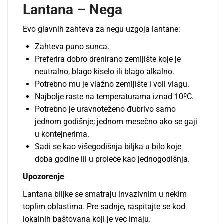
Lantana – Nega
Evo glavnih zahteva za negu uzgoja lantane:
Zahteva puno sunca.
Preferira dobro drenirano zemljište koje je
neutralno, blago kiselo ili blago alkalno.
Potrebno mu je vlažno zemljište i voli vlagu.
Najbolje raste na temperaturama iznad 10ºC.
Potrebno je uravnoteženo đubrivo samo
jednom godišnje; jednom mesečno ako se gaji
u kontejnerima.
Sadi se kao višegodišnja biljka u bilo koje
doba godine ili u proleće kao jednogodišnja.
Upozorenje
Lantana biljke se smatraju invazivnim u nekim
toplim oblastima. Pre sadnje, raspitajte se kod
lokalnih baštovana koji je već imaju.