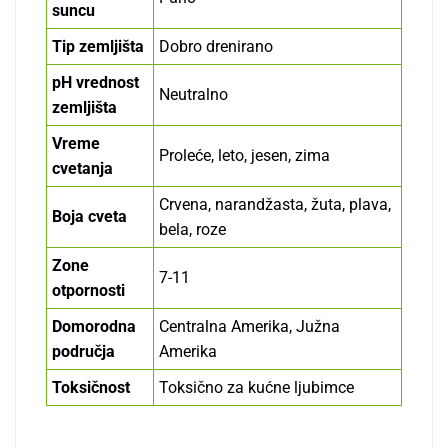
suncu
Tip zemljišta
Dobro drenirano
pH vrednost
Neutralno
zemljišta
Vreme
Proleće, leto, jesen, zima
cvetanja
Crvena, narandžasta, žuta, plava,
Boja cveta
bela, roze
Zone
7-11
otpornosti
Domorodna
Centralna Amerika, Južna
područja
Amerika
Toksičnost
Toksično za kućne ljubimce