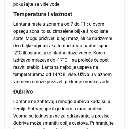
pokušajte sa više vode.
Temperatura i vlažnost
Lantana raste u zonama od 7 do 11 ; u ovom
opsegu zona, to su zimzelene biljke širokolisne
sorte. Mogu preživeti blagi mraz, ali će nadzemni
deo biljke uginuti ako temperatura padne ispod
-2°C ili ostane tako hladno duže vreme. Koren
izdržava mrazeve do -17°C, i na proleće će opet
razviti stablo. Lantana najbolje uspeva na
temperaturama od 14°C ili više. Uživa u vlažnom
vremenu i može preživeti prskanje morske vode.
Đubrivo
Lantane ne zahtevaju mnogo đubriva kada su u
zemlji. Prihranjujte ih jednom u rano proleće.
Veoma su jednostavne za održavanje, a previše
đubriva može smanjiti obilje cvetova. Prihranjujte