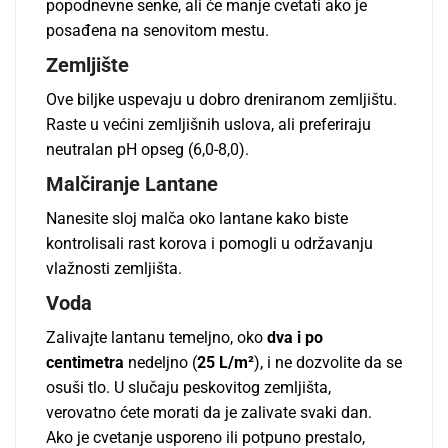
popodnevne senke, ali će manje cvetati ako je
posađena na senovitom mestu.
Zemljište
Ove biljke uspevaju u dobro dreniranom zemljištu.
Raste u većini zemljišnih uslova, ali preferiraju
neutralan pH opseg (6,0-8,0).
Malčiranje Lantane
Nanesite sloj malča oko lantane kako biste
kontrolisali rast korova i pomogli u održavanju
vlažnosti zemljišta.
Voda
Zalivajte lantanu temeljno, oko
dva i po
centimetra
nedeljno (
25 L/m²
), i ne dozvolite da se
osuši tlo. U slučaju peskovitog zemljišta,
verovatno ćete morati da je zalivate svaki dan.
Ako je cvetanje usporeno ili potpuno prestalo,