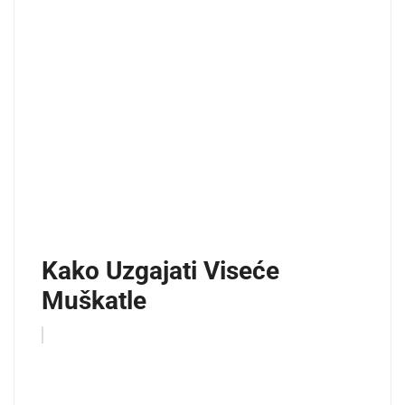
Kako Uzgajati Viseće
Muškatle