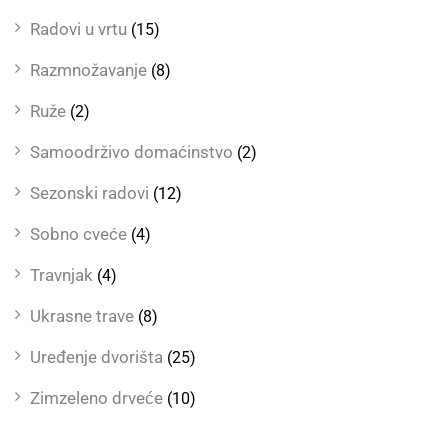
Radovi u vrtu
(15)
Razmnožavanje
(8)
Ruže
(2)
Samoodrživo domaćinstvo
(2)
Sezonski radovi
(12)
Sobno cveće
(4)
Travnjak
(4)
Ukrasne trave
(8)
Uređenje dvorišta
(25)
Zimzeleno drveće
(10)