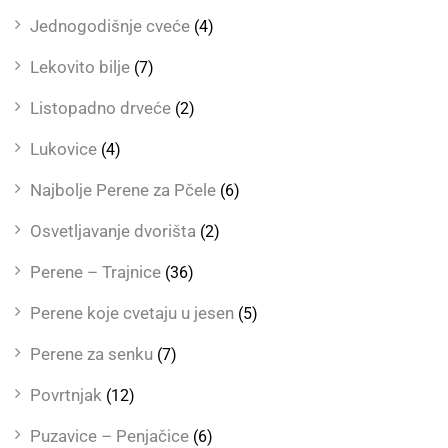
Jednogodišnje cveće
(4)
Lekovito bilje
(7)
Listopadno drveće
(2)
Lukovice
(4)
Najbolje Perene za Pčele
(6)
Osvetljavanje dvorišta
(2)
Perene – Trajnice
(36)
Perene koje cvetaju u jesen
(5)
Perene za senku
(7)
Povrtnjak
(12)
Puzavice – Penjačice
(6)