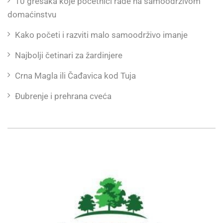
10 grešaka koje početnici rade na samoodrživom
domaćinstvu
Kako početi i razviti malo samoodrživo imanje
Najbolji četinari za žardinjere
Crna Magla ili Čađavica kod Tuja
Đubrenje i prehrana cveća