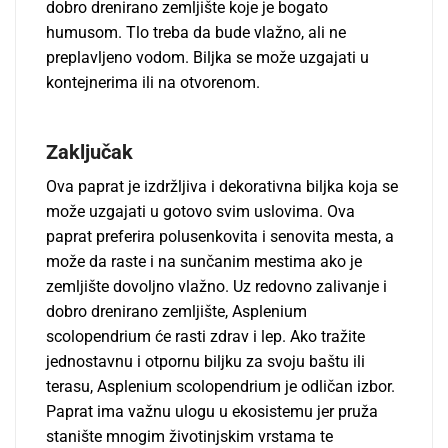
dobro drenirano zemljište koje je bogato
humusom. Tlo treba da bude vlažno, ali ne
preplavljeno vodom. Biljka se može uzgajati u
kontejnerima ili na otvorenom.
Zaključak
Ova paprat je izdržljiva i dekorativna biljka koja se
može uzgajati u gotovo svim uslovima. Ova
paprat preferira polusenkovita i senovita mesta, a
može da raste i na sunčanim mestima ako je
zemljište dovoljno vlažno. Uz redovno zalivanje i
dobro drenirano zemljište, Asplenium
scolopendrium će rasti zdrav i lep. Ako tražite
jednostavnu i otpornu biljku za svoju baštu ili
terasu, Asplenium scolopendrium je odličan izbor.
Paprat ima važnu ulogu u ekosistemu jer pruža
stanište mnogim životinjskim vrstama te