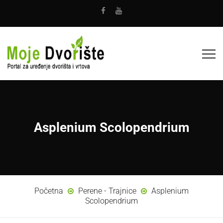
Asplenium Scolopendrium
Početna
Perene - Trajnice
Asplenium
Scolopendrium