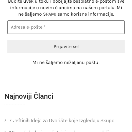
Budite uvek u toku i dobijajte besplatno e-poštom sve
informacije o novim člancima na našem portalu. Mi
ne šaljemo SPAM! samo korisne informacije.
Mi ne šaljemo neželjenu poštu!
Najnoviji Članci
7 Jeftinih Ideja za Dvorište koje Izgledaju Skupo