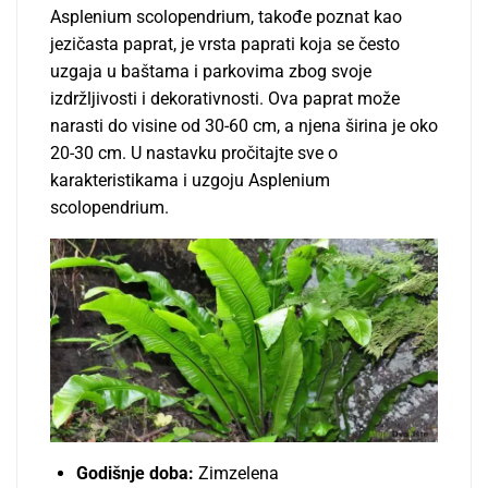
Asplenium scolopendrium, takođe poznat kao
jezičasta paprat, je vrsta paprati koja se često
uzgaja u baštama i parkovima zbog svoje
izdržljivosti i dekorativnosti. Ova paprat može
narasti do visine od 30-60 cm, a njena širina je oko
20-30 cm. U nastavku pročitajte sve o
karakteristikama i uzgoju Asplenium
scolopendrium.
Godišnje doba:
Zimzelena