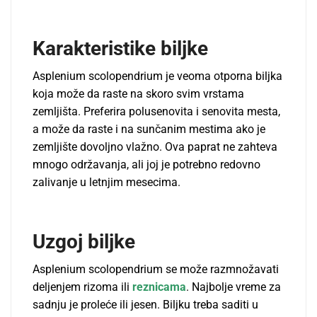
Karakteristike biljke
Asplenium scolopendrium je veoma otporna biljka
koja može da raste na skoro svim vrstama
zemljišta. Preferira polusenovita i senovita mesta,
a može da raste i na sunčanim mestima ako je
zemljište dovoljno vlažno. Ova paprat ne zahteva
mnogo održavanja, ali joj je potrebno redovno
zalivanje u letnjim mesecima.
Uzgoj biljke
Asplenium scolopendrium se može razmnožavati
deljenjem rizoma ili
reznicama
. Najbolje vreme za
sadnju je proleće ili jesen. Biljku treba saditi u