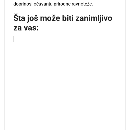
doprinosi očuvanju prirodne ravnoteže.
Šta još može biti zanimljivo
za vas: