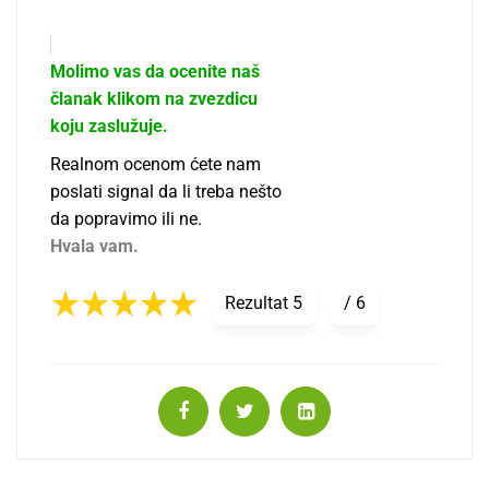
Molimo vas da ocenite naš
članak klikom na zvezdicu
koju zaslužuje.
Realnom ocenom ćete nam
poslati signal da li treba nešto
da popravimo ili ne.
Hvala vam.
Rezultat
5
/
6