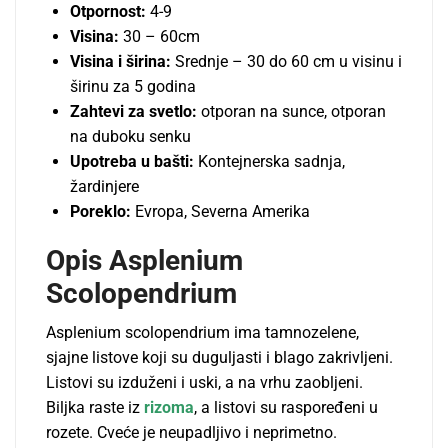
Otpornost:
4-9
Visina:
30 – 60cm
Visina i širina:
Srednje – 30 do 60 cm u visinu i
širinu za 5 godina
Zahtevi za svetlo:
otporan na sunce, otporan
na duboku senku
Upotreba u bašti:
Kontejnerska sadnja,
žardinjere
Poreklo:
Evropa, Severna Amerika
Opis Asplenium
Scolopendrium
Asplenium scolopendrium ima tamnozelene,
sjajne listove koji su duguljasti i blago zakrivljeni.
Listovi su izduženi i uski, a na vrhu zaobljeni.
Biljka raste iz
rizoma
, a listovi su raspoređeni u
rozete. Cveće je neupadljivo i neprimetno.