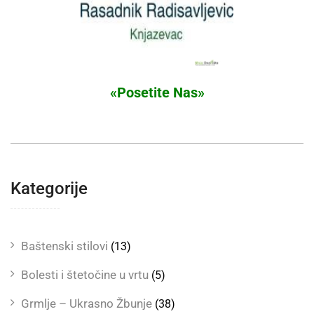
«Posetite Nas»
Kategorije
Baštenski stilovi
(13)
Bolesti i štetočine u vrtu
(5)
Grmlje – Ukrasno Žbunje
(38)