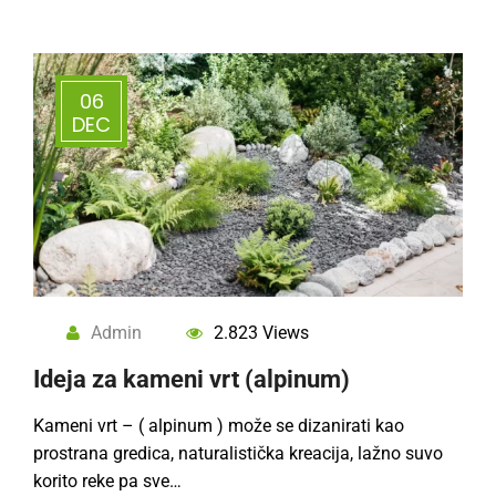
06
DEC
Admin
2.823 Views
Ideja za kameni vrt (alpinum)
Kameni vrt – ( alpinum ) može se dizanirati kao
prostrana gredica, naturalistička kreacija, lažno suvo
korito reke pa sve…