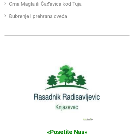
Crna Magla ili Čađavica kod Tuja
Đubrenje i prehrana cveća
«Posetite Nas»