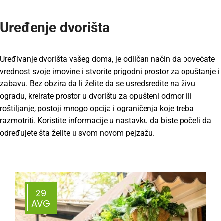
Uređenje dvorišta
Uređivanje dvorišta vašeg doma, je odličan način da povećate
vrednost svoje imovine i stvorite prigodni prostor za opuštanje i
zabavu. Bez obzira da li želite da se usredsredite na živu
ogradu, kreirate prostor u dvorištu za opušteni odmor ili
roštiljanje, postoji mnogo opcija i ograničenja koje treba
razmotriti. Koristite informacije u nastavku da biste počeli da
određujete šta želite u svom novom pejzažu.
29
AVG