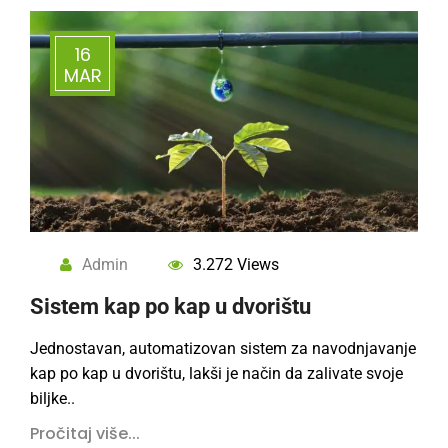
16
MAR
Admin
3.272 Views
Sistem kap po kap u dvorištu
Jednostavan, automatizovan sistem za navodnjavanje
kap po kap u dvorištu, lakši je način da zalivate svoje
bilјke..
Pročitaj više...