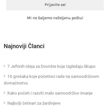
Mi ne šaljemo neželjenu poštu!
Najnoviji Članci
7 Jeftinih Ideja za Dvorište koje Izgledaju Skupo
10 grešaka koje početnici rade na samoodrživom
domaćinstvu
Kako početi i razviti malo samoodrživo imanje
Najbolji četinari za žardinjere