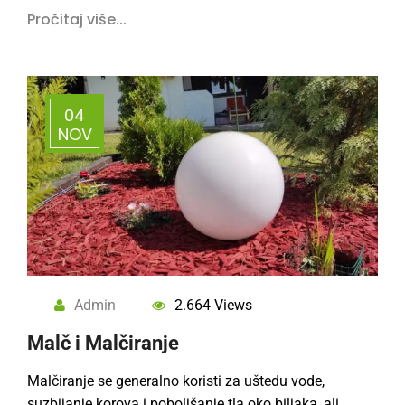
Pročitaj više...
04
NOV
Admin
2.664 Views
Malč i Malčiranje
Malčiranje se generalno koristi za uštedu vode,
suzbijanje korova i pobolјšanje tla oko bilјaka, ali