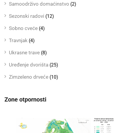
Samoodrživo domaćinstvo
(2)
Sezonski radovi
(12)
Sobno cveće
(4)
Travnjak
(4)
Ukrasne trave
(8)
Uređenje dvorišta
(25)
Zimzeleno drveće
(10)
Zone otpornosti