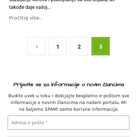
takođe daje vašoj…
Pročitaj više...
1
2
3
Prijavite se za informacije o novim člancima
Budite uvek u toku i dobijajte besplatno e-poštom sve
informacije o novim člancima na našem portalu. Mi
ne šaljemo SPAM! samo korisne informacije.