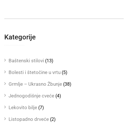
Kategorije
Baštenski stilovi
(13)
Bolesti i štetočine u vrtu
(5)
Grmlje – Ukrasno Žbunje
(38)
Jednogodišnje cveće
(4)
Lekovito bilje
(7)
Listopadno drveće
(2)