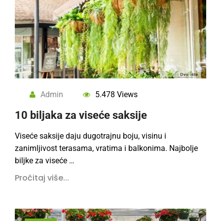
Admin
5.478 Views
10 bilјaka za viseće saksije
Viseće saksije daju dugotrajnu boju, visinu i
zanimlјivost terasama, vratima i balkonima. Najbolјe
bilјke za viseće …
Pročitaj više...