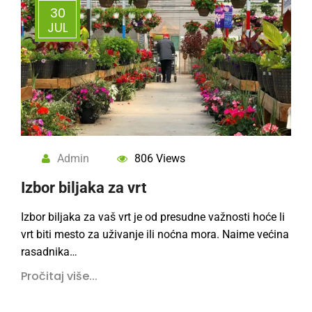
30
JUL
Admin
806 Views
Izbor biljaka za vrt
Izbor biljaka za vaš vrt je od presudne važnosti hoće li
vrt biti mesto za uživanje ili noćna mora. Naime većina
rasadnika…
Pročitaj više...