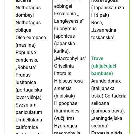
excelsa
Rosa rugosa
ebbingei
Nothofagus
(Japanska ruža
Escallonia „
dombeyi
ili šipak)
Langleyensis“
Nothofagus
Rosa,
Euonymus
obliqua
„Izvanredna
japonicus
Olea europaea
toskanska“
(japanska
(maslina)
kurika),
Populus x
„Macrophyllus“
Trave
candensis,
Griselinia
(uključujući
„Robusta“
littoralis
bambuse)
Prunus
Hibiscus rosa-
Arundo donax
lusitanica
sinensis
(italijanska
(portugalska
(hibiskuk)
trska) Cortaderia
lovor višnja)
Hippophäe
selloana
Syzygium
rhamnoides
(pampas trava),
paniculatum
(vučji trn)
„saningdejlska
Umbellularia
Hydrangea
srebrna“
californica
macrophylla
Fargesia nitida