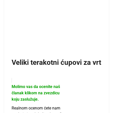
Veliki terakotni ćupovi za vrt
Molimo vas da ocenite naš
članak klikom na zvezdicu
koju zaslužuje.
Realnom ocenom ćete nam