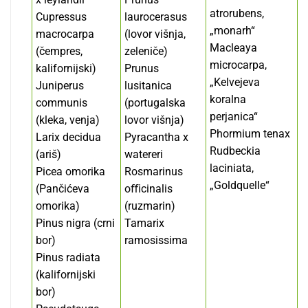
atrorubens,
Cupressus
laurocerasus
„monarh“
macrocarpa
(lovor višnja,
Macleaya
(čempres,
zeleniče)
microcarpa,
kalifornijski)
Prunus
„Kelvejeva
Juniperus
lusitanica
koralna
communis
(portugalska
perjanica“
(kleka, venja)
lovor višnja)
Phormium tenax
Larix decidua
Pyracantha x
Rudbeckia
(ariš)
watereri
laciniata,
Picea omorika
Rosmarinus
„Goldquelle“
(Pančićeva
oﬃcinalis
omorika)
(ruzmarin)
Pinus nigra (crni
Tamarix
bor)
ramosissima
Pinus radiata
(kalifornijski
bor)