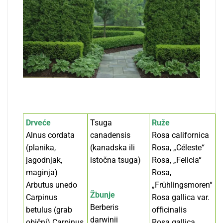
Drveće
Tsuga
Ruže
Alnus cordata
canadensis
Rosa californica
(planika,
(kanadska ili
Rosa, „Céleste“
jagodnjak,
istočna tsuga)
Rosa, „Felicia“
maginja)
Rosa,
Arbutus unedo
„Frühlingsmoren“
Žbunje
Carpinus
Rosa gallica var.
Berberis
betulus (grab
oﬃcinalis
darwinii
obični) Carpinus
Rosa gallica