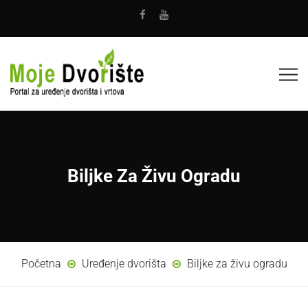
Biljke Za Živu Ogradu
Početna
Uređenje dvorišta
Biljke za živu ogradu