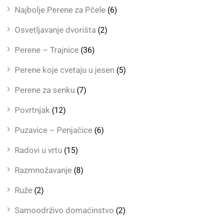
Najbolje Perene za Pčele
(6)
Osvetljavanje dvorišta
(2)
Perene – Trajnice
(36)
Perene koje cvetaju u jesen
(5)
Perene za senku
(7)
Povrtnjak
(12)
Puzavice – Penjačice
(6)
Radovi u vrtu
(15)
Razmnožavanje
(8)
Ruže
(2)
Samoodrživo domaćinstvo
(2)