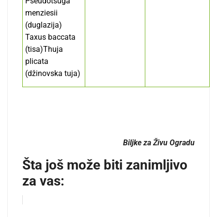
Pseudotsuga
menziesii
(duglazija)
Taxus baccata
(tisa)Thuja
plicata
(džinovska tuja)
Biljke za Živu Ogradu
Šta još može biti zanimljivo
za vas: