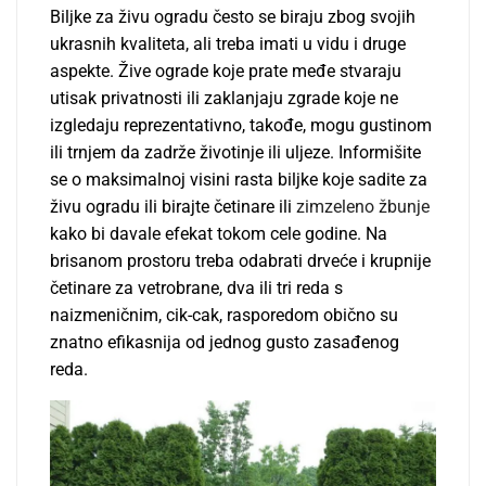
Biljke za živu ogradu često se biraju zbog svojih
ukrasnih kvaliteta, ali treba imati u vidu i druge
aspekte. Žive ograde koje prate međe stvaraju
utisak privatnosti ili zaklanjaju zgrade koje ne
izgledaju reprezentativno, takođe, mogu gustinom
ili trnjem da zadrže životinje ili uljeze. Informišite
se o maksimalnoj visini rasta biljke koje sadite za
živu ogradu ili birajte četinare ili
zimzeleno žbunje
kako bi davale efekat tokom cele godine. Na
brisanom prostoru treba odabrati drveće i krupnije
četinare za vetrobrane, dva ili tri reda s
naizmeničnim, cik-cak, rasporedom obično su
znatno efikasnija od jednog gusto zasađenog
reda.