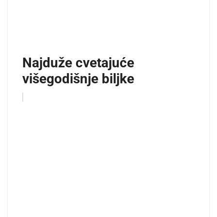
Najduže cvetajuće
višegodišnje biljke