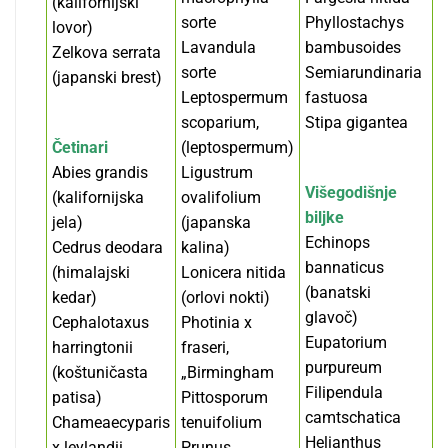
(kalifornijski
sorte
Phyllostachys
lovor)
Lavandula
bambusoides
Zelkova serrata
sorte
Semiarundinaria
(japanski brest)
Leptospermum
fastuosa
scoparium,
Stipa gigantea
Četinari
(leptospermum)
Abies grandis
Ligustrum
Višegodišnje
(kalifornijska
ovalifolium
biljke
jela)
(japanska
Echinops
Cedrus deodara
kalina)
bannaticus
(himalajski
Lonicera nitida
(banatski
kedar)
(orlovi nokti)
glavoč)
Cephalotaxus
Photinia x
Eupatorium
harringtonii
fraseri,
purpureum
(koštuničasta
„Birmingham
Filipendula
patisa)
Pittosporum
camtschatica
Chameaecyparis
tenuifolium
Helianthus
x leylandii
Prunus