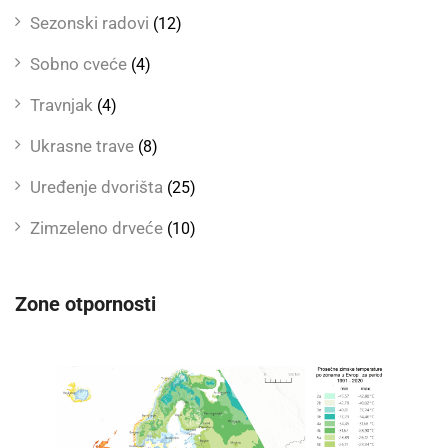
Sezonski radovi
(12)
Sobno cveće
(4)
Travnjak
(4)
Ukrasne trave
(8)
Uređenje dvorišta
(25)
Zimzeleno drveće
(10)
Zone otpornosti