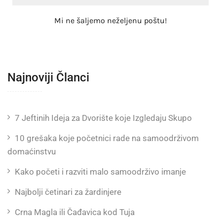
Mi ne šaljemo neželjenu poštu!
Najnoviji Članci
7 Jeftinih Ideja za Dvorište koje Izgledaju Skupo
10 grešaka koje početnici rade na samoodrživom
domaćinstvu
Kako početi i razviti malo samoodrživo imanje
Najbolji četinari za žardinjere
Crna Magla ili Čađavica kod Tuja