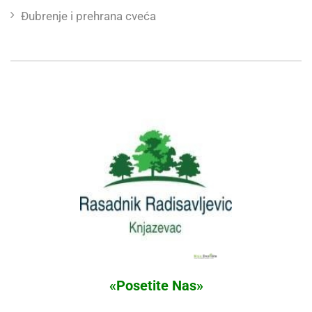
Đubrenje i prehrana cveća
«Posetite Nas»