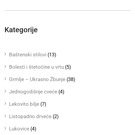
Kategorije
Baštenski stilovi
(13)
Bolesti i štetočine u vrtu
(5)
Grmlje – Ukrasno Žbunje
(38)
Jednogodišnje cveće
(4)
Lekovito bilje
(7)
Listopadno drveće
(2)
Lukovice
(4)