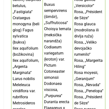
Buxus
betulus,
„Versicolor“
sempervirens
„Fastigiata“
Rosa, „Président
(šimšir),
Crataegus
de Sèze“
„Suﬀruticosa“
monogyna (beli
Rosa glauca
Choisya ternata
glog) Fagus
(modrolisna ili
(meksička
sylvatica
divlja ruža)
narandža)
(bukva)
Rosa, „Veliko
Codiaeum
Ilex aquifolium
devojačko
variegatum
(božikovina)
rumenilo“
(kroton) var.
Ilex aquifolium,
Rosa, „Margerita
Pictum
„Argenta
Hiling“
Cotoneaster
Marginata“
Rosa moyesii,
simonsii
Larus nobilis
„Geranijum“
Dodonaea
Meleleuca
Rosa, „Nevada“
viscosa,
viridiﬂora var.
Rosa, „Penelopa“
„Purpurea“
rubriﬂora
Rosa, „Président
Duranta erecta
Metrosideros
de Sèze“
Elaeagnus x