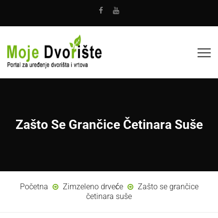
Zašto Se Grančice Četinara Suše
Početna
Zimzeleno drveće
Zašto se grančice
četinara suše