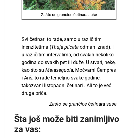
Zašto se grančice četinara suše
Svi četinari to rade, samo u različitim
inenzitetima (
Thuja plicata
odmah iznad), i
u različitim intervalima, od svakih nekoliko
godina do svakih pet ili duže. U stvari, neke,
kao što su
Metasequoia
, Močvarni Čempres
i Ariš, to rade temelјno svake godine,
takozvani listopadni četinari . Ali to je već
druga priča.
Zašto se grančice četinara suše
Šta još može biti zanimljivo
za vas: