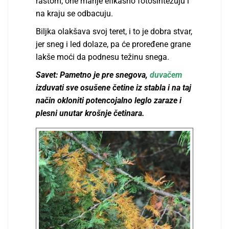
rastom, one manje efikasno fotosintezuju i
na kraju se odbacuju.
Bilјka olakšava svoj teret, i to je dobra stvar,
jer sneg i led dolaze, pa će proređene grane
lakše moći da podnesu težinu snega.
Savet: Pametno je pre snegova,
duvačem
izduvati sve osušene četine iz stabla i na taj
način okloniti potencojalno leglo zaraze i
plesni unutar krošnje četinara.