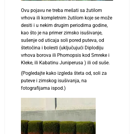
Ovu pojavu ne treba mešati sa žutilom
vrhova ili kompletnim žutilom koje se može
desiti i u nekim drugim periodima godine,
kao što je na primer zimsko isušivanje,
sušenje od uticaja soli pored puteva, od
štetočina i bolesti (uklјučujući Diplodiju
vrhova borova ili Phomopsis kod Smreke i
Kleke, ili Kabatinu Juniperusa ) ili od suše.
(Pogledajte kako izgleda šteta od, soli za
puteve i ​​zimskog isušivanja, na
fotografijama ispod.)