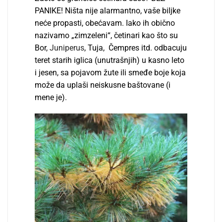
PANIKE! Ništa nije alarmantno, vaše biljke
neće propasti, obećavam. Iako ih obično
nazivamo „zimzeleni“, četinari kao što su
Bor,
Juniperus
, Tuja, Čempres itd. odbacuju
teret starih iglica (unutrašnjih) u kasno leto
i jesen, sa pojavom žute ili smeđe boje koja
može da uplaši neiskusne baštovane (i
mene je).