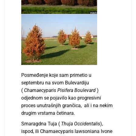
Posmeđenje koje sam primetio u
septembru na svom Bulevardiju
(
Chamaecyparis Pisifera Boulevard
)
odjednom se pojavilo kao progresivni
proces unutrašnjih grančica, ali i na nekim
drugim vrstama četinara.
Smaragdna Tuja (
Thuja Occidentalis
),
ispod, ili Chamaecyparis lawsoniana Ivone