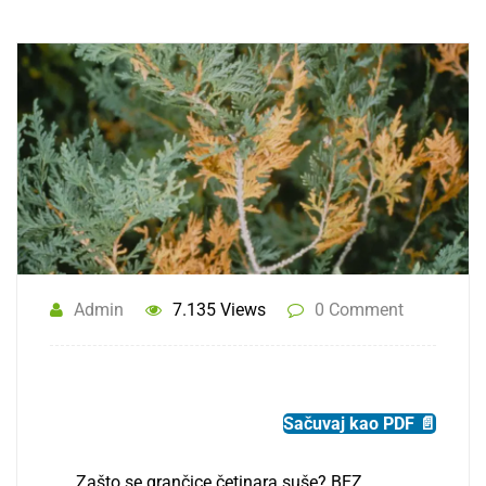
Admin
7.135 Views
0 Comment
Sačuvaj kao PDF 📄
Zašto se grančice četinara suše? BEZ