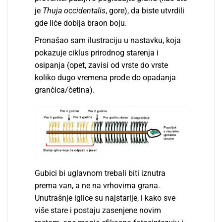
je
Thuja occidentalis
, gore), da biste utvrdili
gde liće dobija braon boju.
Pronašao sam ilustraciju u nastavku, koja
pokazuje ciklus prirodnog starenja i
osipanja (opet, zavisi od vrste do vrste
koliko dugo vremena prođe do opadanja
grančica/četina).
Gubici bi uglavnom trebali biti iznutra
prema van, a ne na vrhovima grana.
Unutrašnje iglice su najstarije, i kako sve
više stare i postaju zasenjene novim