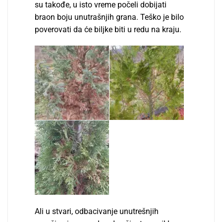
su takođe, u isto vreme počeli dobijati
braon boju unutrašnjih grana. Teško je bilo
poverovati da će bilјke biti u redu na kraju.
Ali u stvari, odbacivanje unutrešnjih