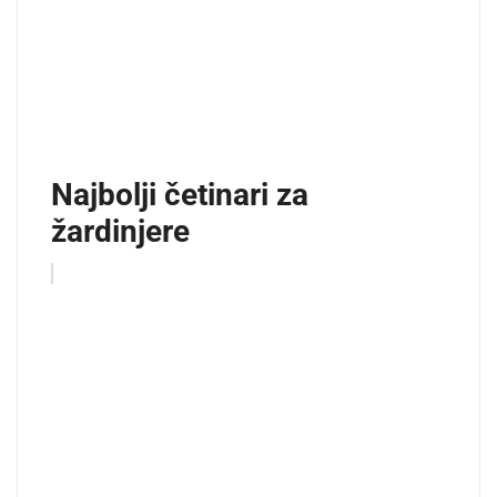
Najbolji četinari za
žardinjere