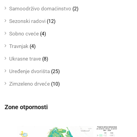
Samoodrživo domaćinstvo
(2)
Sezonski radovi
(12)
Sobno cveće
(4)
Travnjak
(4)
Ukrasne trave
(8)
Uređenje dvorišta
(25)
Zimzeleno drveće
(10)
Zone otpornosti