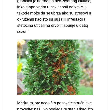
grančica je normalan deo životnog ciklusa,
iako stopa varira u zavisnosti od vrste, a
takođe može da se ubrza ako su stresovi u
okruženju kao što su suša ili infestacija
štetočina uticali na drvo ili žbunje u datoj
sezoni.
Međutim, pre nego što pozovete stručnjake,
proverite: pažlјivo pogledajte granu (kao što