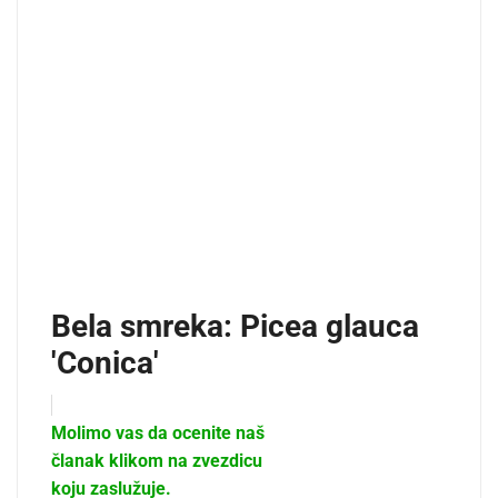
Bela smreka: Picea glauca
'Conica'
Molimo vas da ocenite naš
članak klikom na zvezdicu
koju zaslužuje.