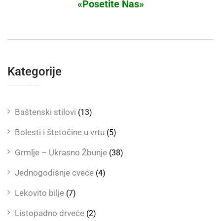
«Posetite Nas»
Kategorije
Baštenski stilovi
(13)
Bolesti i štetočine u vrtu
(5)
Grmlje – Ukrasno Žbunje
(38)
Jednogodišnje cveće
(4)
Lekovito bilje
(7)
Listopadno drveće
(2)