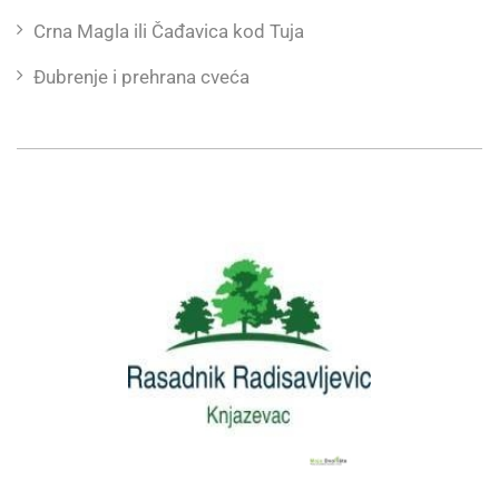
Crna Magla ili Čađavica kod Tuja
Đubrenje i prehrana cveća