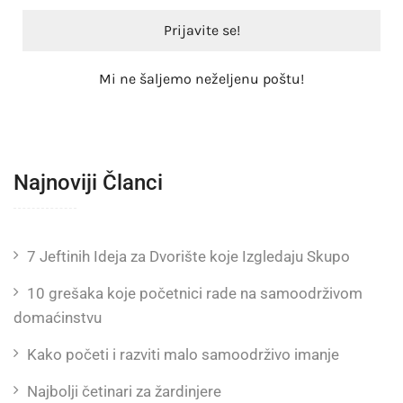
Mi ne šaljemo neželjenu poštu!
Najnoviji Članci
7 Jeftinih Ideja za Dvorište koje Izgledaju Skupo
10 grešaka koje početnici rade na samoodrživom
domaćinstvu
Kako početi i razviti malo samoodrživo imanje
Najbolji četinari za žardinjere