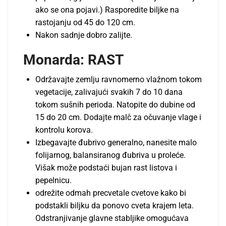
ako se ona pojavi.) Rasporedite bilјke na
rastojanju od 45 do 120 cm.
Nakon sadnje dobro zalijte.
Monarda:
RAST
Održavajte zemlјu ravnomerno vlažnom tokom
vegetacije, zalivajući svakih 7 do 10 dana
tokom sušnih perioda. Natopite do dubine od
15 do 20 cm. Dodajte malč za očuvanje vlage i
kontrolu korova.
Izbegavajte đubrivo generalno, nanesite malo
folijarnog, balansiranog đubriva u proleće.
Višak može podstaći bujan rast listova i
pepelnicu.
odrežite odmah precvetale cvetove kako bi
podstakli bilјku da ponovo cveta krajem leta.
Odstranjivanje glavne stablјike omogućava