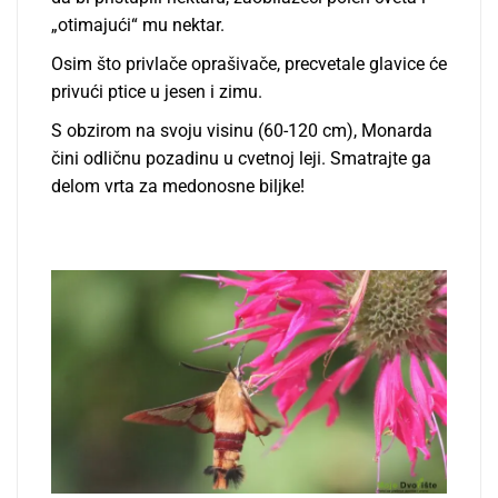
„otimajući“ mu nektar.
Osim što privlače oprašivače, precvetale glavice će
privući ptice u jesen i zimu.
S obzirom na svoju visinu (60-120 cm), Monarda
čini odličnu pozadinu u cvetnoj leji. Smatrajte ga
delom vrta za medonosne biljke!