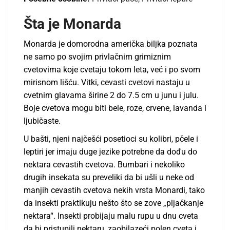
Šta je Monarda
Monarda je domorodna američka bilјka poznata
ne samo po svojim privlačnim grimiznim
cvetovima koje cvetaju tokom leta, već i po svom
mirisnom lišću. Vitki, cevasti cvetovi nastaju u
cvetnim glavama širine 2 do 7.5 cm u junu i julu.
Boje cvetova mogu biti bele, roze, crvene, lavanda i
lјubičaste.
U bašti, njeni najčešći posetioci su kolibri, pčele i
leptiri jer imaju duge jezike potrebne da dođu do
nektara cevastih cvetova. Bumbari i nekoliko
drugih insekata su preveliki da bi ušli u neke od
manjih cevastih cvetova nekih vrsta Monardi, tako
da insekti praktikuju nešto što se zove „plјačkanje
nektara“. Insekti probijaju malu rupu u dnu cveta
da bi pristupili nektaru, zaobilazeći polen cveta i