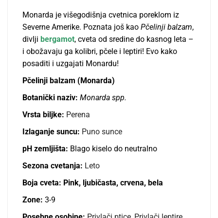
Monarda je višegodišnja cvetnica poreklom iz
Severne Amerike. Poznata još kao
Pčelinji balzam
,
divlјi
bergamot
, cveta od sredine do kasnog leta –
i obožavaju ga kolibri, pčele i leptiri! Evo kako
posaditi i uzgajati Monardu!
Pčelinji balzam (Monarda)
Botanički naziv:
Monarda spp.
Vrsta bilјke:
Perena
Izlaganje suncu:
Puno sunce
pH zemlјišta:
Blago kiselo do neutralno
Sezona cvetanja:
Leto
Boja cveta: Pink, ljubičasta, crvena, bela
Zone:
3-9
Posebne osobine:
Privlači ptice,
Privlači leptire