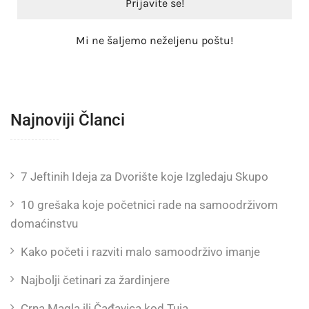
Mi ne šaljemo neželjenu poštu!
Najnoviji Članci
7 Jeftinih Ideja za Dvorište koje Izgledaju Skupo
10 grešaka koje početnici rade na samoodrživom
domaćinstvu
Kako početi i razviti malo samoodrživo imanje
Najbolji četinari za žardinjere
Crna Magla ili Čađavica kod Tuja