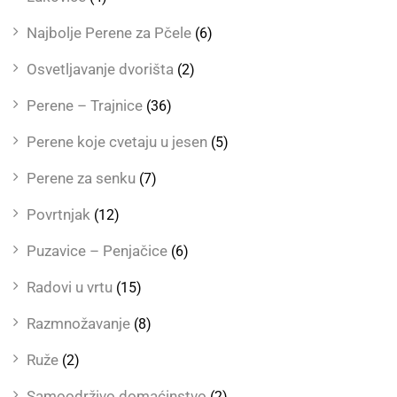
Najbolje Perene za Pčele
(6)
Osvetljavanje dvorišta
(2)
Perene – Trajnice
(36)
Perene koje cvetaju u jesen
(5)
Perene za senku
(7)
Povrtnjak
(12)
Puzavice – Penjačice
(6)
Radovi u vrtu
(15)
Razmnožavanje
(8)
Ruže
(2)
Samoodrživo domaćinstvo
(2)