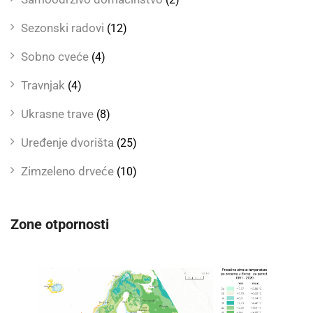
Sezonski radovi
(12)
Sobno cveće
(4)
Travnjak
(4)
Ukrasne trave
(8)
Uređenje dvorišta
(25)
Zimzeleno drveće
(10)
Zone otpornosti