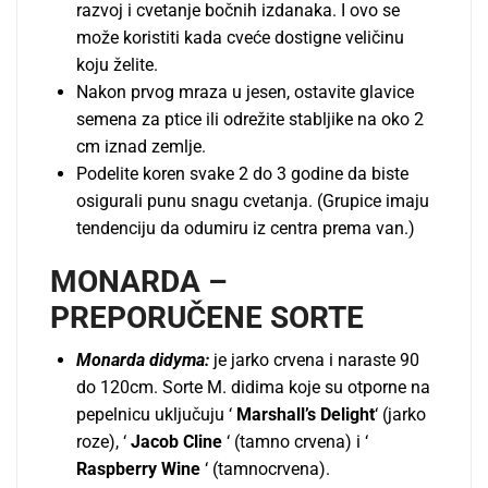
razvoj i cvetanje bočnih izdanaka. I ovo se
može koristiti kada cveće dostigne veličinu
koju želite.
Nakon prvog mraza u jesen, ostavite glavice
semena za ptice ili odrežite stablјike na oko 2
cm iznad zemlјe.
Podelite koren svake 2 do 3 godine da biste
osigurali punu snagu cvetanja. (Grupice imaju
tendenciju da odumiru iz centra prema van.)
MONARDA –
PREPORUČENE SORTE
Monarda didyma:
je jarko crvena i naraste 90
do 120cm. Sorte M. didima koje su otporne na
pepelnicu uklјučuju ‘
Marshall’s Delight
‘ (jarko
roze), ‘
Jacob Cline
‘ (tamno crvena) i ‘
Raspberry Wine
‘ (tamnocrvena).