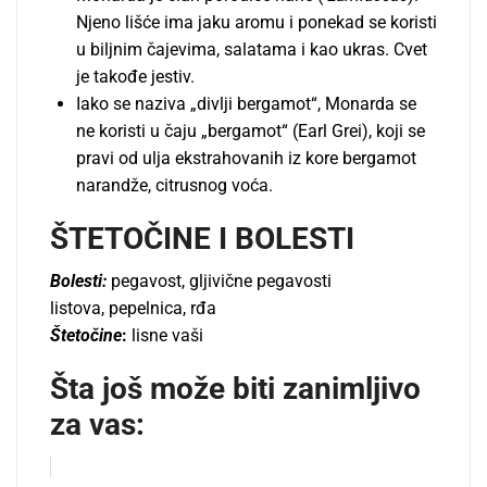
Nјeno lišće ima jaku aromu i ponekad se koristi
u bilјnim čajevima, salatama i kao ukras. Cvet
je takođe jestiv.
Iako se naziva „divlјi bergamot“, Monarda se
ne koristi u čaju „bergamot“ (Earl Grei), koji se
pravi od ulјa ekstrahovanih iz kore bergamot
narandže, citrusnog voća.
ŠTETOČINE I BOLESTI
Bolesti:
pegavost, glјivične pegavosti
listova, pepelnica, rđa
Štetočine
:
lisne vaši
Šta još može biti zanimljivo
za vas: