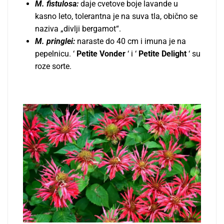
M. fistulosa:
daje cvetove boje lavande u
kasno leto, tolerantna je na suva tla, obično se
naziva „divlјi bergamot“.
M. pringlei:
naraste do 40 cm i imuna je na
pepelnicu. ‘
Petite Vonder
‘ i ‘
Petite Delight
‘ su
roze sorte.