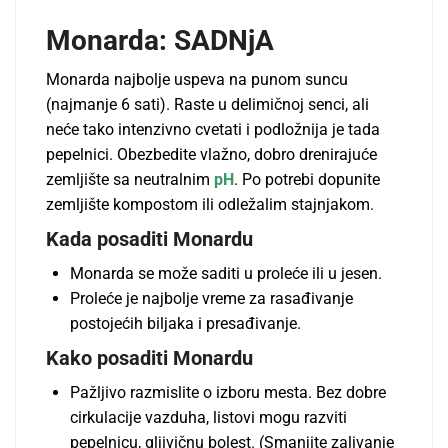
Monarda: SADNјA
Monarda najbolјe uspeva na punom suncu
(najmanje 6 sati). Raste u delimičnoj senci, ali
neće tako intenzivno cvetati i podložnija je tada
pepelnici. Obezbedite vlažno, dobro drenirajuće
zemlјište sa neutralnim
pH
. Po potrebi dopunite
zemlјište kompostom ili odležalim stajnjakom.
Kada posaditi Monardu
Monarda se može saditi u proleće ili u jesen.
Proleće je najbolјe vreme za rasađivanje
postojećih bilјaka i presađivanje.
Kako posaditi Monardu
Pažlјivo razmislite o izboru mesta. Bez dobre
cirkulacije vazduha, listovi mogu razviti
pepelnicu, glјivičnu bolest. (Smanjite zalivanje