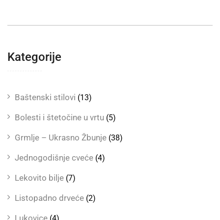
Kategorije
Baštenski stilovi
(13)
Bolesti i štetočine u vrtu
(5)
Grmlje – Ukrasno Žbunje
(38)
Jednogodišnje cveće
(4)
Lekovito bilje
(7)
Listopadno drveće
(2)
Lukovice
(4)