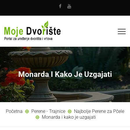
Monarda I Kako Je Uzgajati
Početna
Perene - Trajnice
Najbolje Perene za Pčele
Monarda i kako je uzgajati