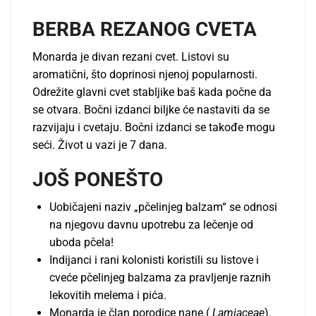
BERBA REZANOG CVETA
Monarda je divan rezani cvet. Listovi su
aromatični, što doprinosi njenoj popularnosti.
Odrežite glavni cvet stablјike baš kada počne da
se otvara. Bočni izdanci bilјke će nastaviti da se
razvijaju i cvetaju. Bočni izdanci se takođe mogu
seći. Život u vazi je 7 dana.
JOŠ PONEŠTO
Uobičajeni naziv „pčelinjeg balzam“ se odnosi
na njegovu davnu upotrebu za lečenje od
uboda pčela!
Indijanci i rani kolonisti koristili su listove i
cveće pčelinjeg balzama za pravlјenje raznih
lekovitih melema i pića.
Monarda je član porodice nane (
Lamiaceae
).