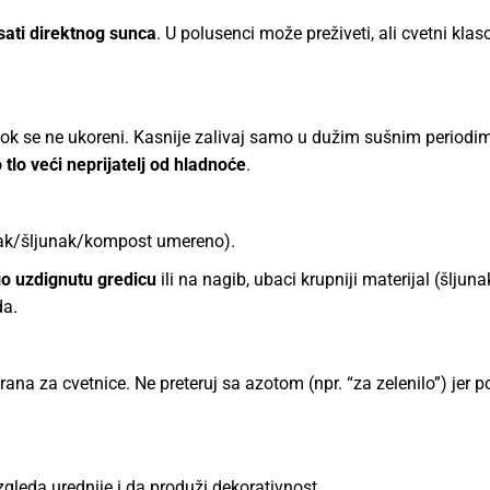
sati direktnog sunca
. U polusenci može preživeti, ali cvetni klas
ok se ne ukoreni. Kasnije zalivaj samo u dužim sušnim periodi
 tlo veći neprijatelj od hladnoće
.
ak/šljunak/kompost umereno).
o uzdignutu gredicu
ili na nagib, ubaci krupniji materijal (šljuna
da.
rana za cvetnice. Ne preteruj sa azotom (npr. “za zelenilo”) jer p
gleda urednije i da produži dekorativnost.