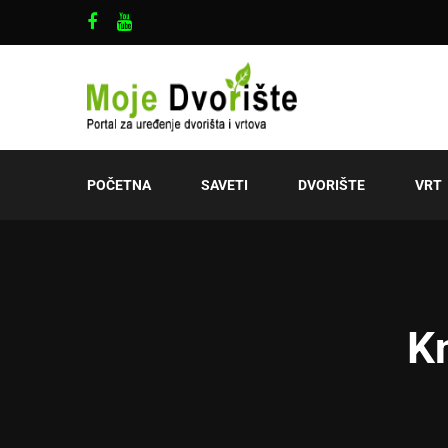
POČETNA
SAVETI
DVORIŠTE
VRT
Kn