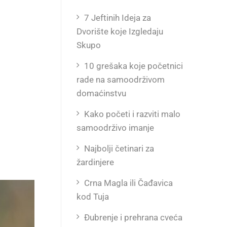
7 Jeftinih Ideja za
Dvorište koje Izgledaju
Skupo
10 grešaka koje početnici
rade na samoodrživom
domaćinstvu
Kako početi i razviti malo
samoodrživo imanje
Najbolji četinari za
žardinjere
Crna Magla ili Čađavica
kod Tuja
Đubrenje i prehrana cveća