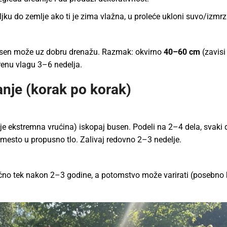
ljku do zemlje ako ti je zima vlažna, u proleće ukloni suvo/izmrzl
 jesen može uz dobru drenažu. Razmak: okvirno
40–60 cm
(zavisi
renu vlagu 3–6 nedelja.
nje (korak po korak)
 nije ekstremna vrućina) iskopaj busen. Podeli na 2–4 dela, svaki
mesto u propusno tlo. Zalivaj redovno 2–3 nedelje.
ično tek nakon 2–3 godine, a potomstvo može varirati (posebno