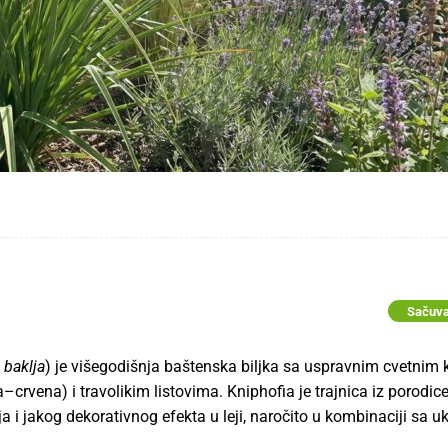
Sačuva
 baklja
) je višegodišnja baštenska biljka sa uspravnim cvetnim
vena) i travolikim listovima. Kniphofia je trajnica iz porodice l
a i jakog dekorativnog efekta u leji, naročito u kombinaciji sa 