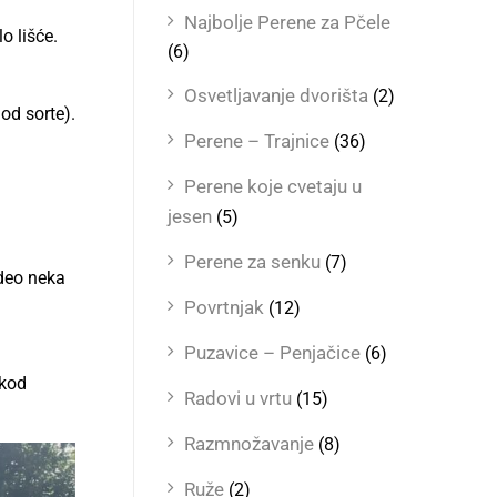
Najbolje Perene za Pčele
o lišće.
(6)
Osvetljavanje dvorišta
(2)
 od sorte).
Perene – Trajnice
(36)
Perene koje cvetaju u
jesen
(5)
Perene za senku
(7)
 deo neka
Povrtnjak
(12)
Puzavice – Penjačice
(6)
 kod
Radovi u vrtu
(15)
Razmnožavanje
(8)
Ruže
(2)