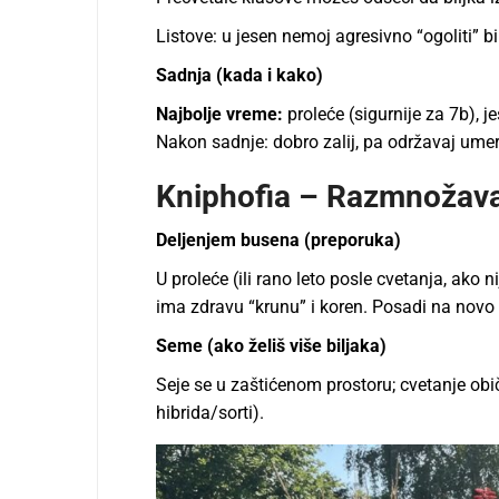
Listove: u jesen nemoj agresivno “ogoliti” bi
Sadnja (kada i kako)
Najbolje vreme:
proleće (sigurnije za 7b),
Nakon sadnje: dobro zalij, pa održavaj ume
Kniphofia – Razmnožava
Deljenjem busena (preporuka)
U proleće (ili rano leto posle cvetanja, ako
ima zdravu “krunu” i koren. Posadi na novo 
Seme (ako želiš više biljaka)
Seje se u zaštićenom prostoru; cvetanje ob
hibrida/sorti).