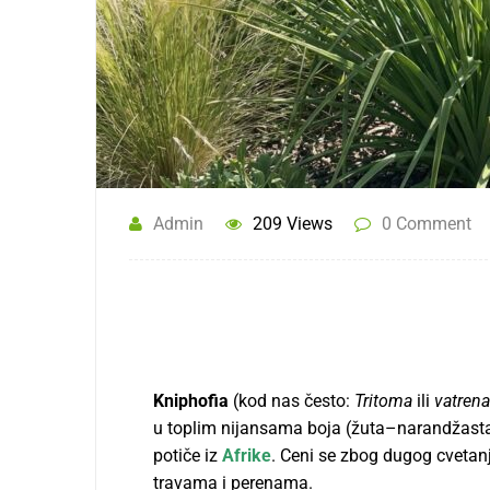
Admin
209 Views
0 Comment
Kniphofia
(kod nas često:
Tritoma
ili
vatrena
u toplim nijansama boja (žuta–narandžasta–cr
potiče iz
Afrike
. Ceni se zbog dugog cvetanj
travama i perenama.