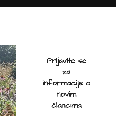
Prijavite se
za
informacije o
novim
člancima