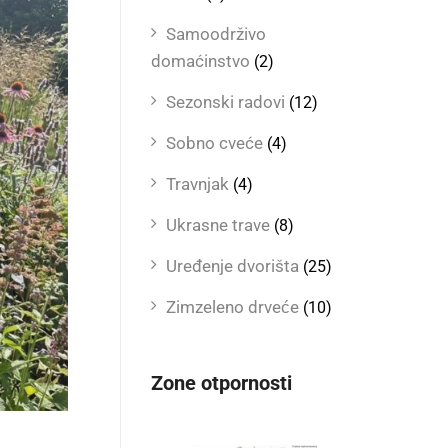
Samoodrživo
domaćinstvo
(2)
Sezonski radovi
(12)
Sobno cveće
(4)
Travnjak
(4)
Ukrasne trave
(8)
Uređenje dvorišta
(25)
Zimzeleno drveće
(10)
Zone otpornosti