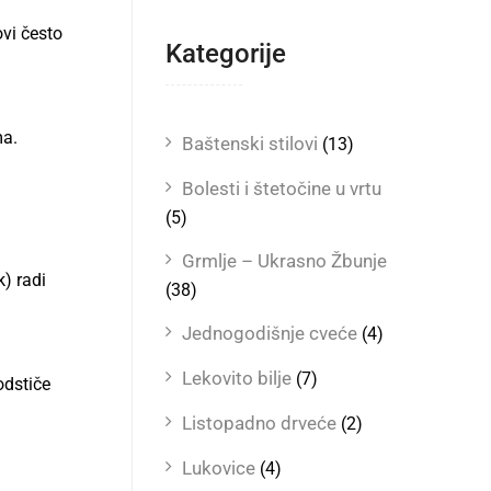
ovi često
Kategorije
ma.
Baštenski stilovi
(13)
Bolesti i štetočine u vrtu
(5)
Grmlje – Ukrasno Žbunje
k) radi
(38)
Jednogodišnje cveće
(4)
Lekovito bilje
(7)
odstiče
Listopadno drveće
(2)
Lukovice
(4)