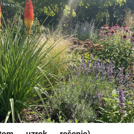
ptom → uzrok → rešenje)