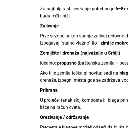
Za najbolji rast i cvetanje potrebno je
6–8+ 
budu ređi i niži.
Zalivanje
Prve sezone nakon sadnje zalivaj redovno d
Izbegavaj “stalno vlažno” tlo—
zimi je mokro
Zemljište i drenaža (najvažnije u Srbiji)
Idealno:
propusno
(baštenska zemlja + pes
Ako ti je zemlja teška glinovita: sadi na
blag
drenaže, izbegni mesta gde se zadržava vo
Prihrana
U proleće: tanak sloj komposta ili blaga prih
lišće na račun cveta.
Orezivanje / održavanje
Precvetale klasove možeš odseći da biljka iz