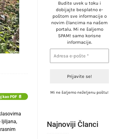
Budite uvek u toku i
dobijajte besplatno e-
poštom sve informacije o
novim člancima na našem
portalu. Mi ne šaljemo
SPAM! samo korisne
informacije.
Mi ne šaljemo neželjenu poštu!
j kao PDF 📄
 klasovima
jiljana,
Najnoviji Članci
ukrasnim