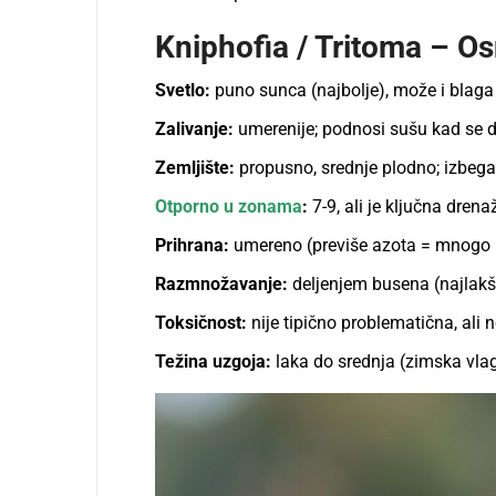
Kniphofia / Tritoma – O
Svetlo:
puno sunca (najbolje), može i blaga 
Zalivanje:
umerenije; podnosi sušu kad se d
Zemljište:
propusno, srednje plodno; izbega
Otporno u zonama
:
7-9, ali je ključna drena
Prihrana:
umereno (previše azota = mnogo l
Razmnožavanje:
deljenjem busena (najlakš
Toksičnost:
nije tipično problematična, ali n
Težina uzgoja:
laka do srednja (zimska vlag