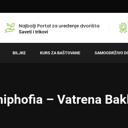
Najbolji Portal za uređenje dvorišta
Saveti i trikovi
BILJKE
KURS ZA BAŠTOVANE
SAMOODRŽIVO D
iphofia – Vatrena Bak