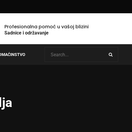
Profesionalna pomoć u vašoj blizini
Sadnice i održavanje
OMAĆINSTVO
lja