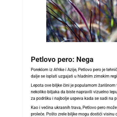
Petlovo pero
: Nega
Poreklom iz Afrike i Azije, Petlovo pero je teh
dalje se isplati uzgajati u hladnim zimskim re
Lepota ove biljke čini je popularnom žarišno
nekoliko biljaka da biste napravili vizuelno le
za podršku i najbolje uspeva kada se sadi na p
Kao i većina ukrasnih trava, Petlovo pero može 
proleće. Pošto zrele biljke mogu dostići visinu o