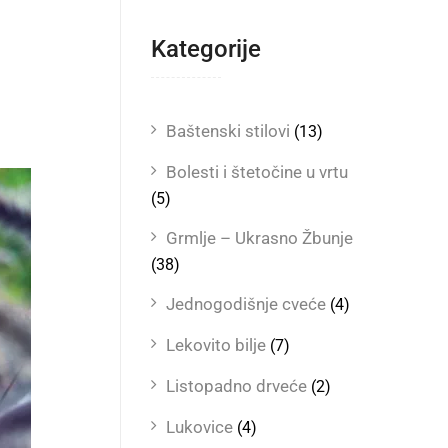
Kategorije
Baštenski stilovi
(13)
Bolesti i štetočine u vrtu
(5)
Grmlje – Ukrasno Žbunje
(38)
Jednogodišnje cveće
(4)
Lekovito bilje
(7)
Listopadno drveće
(2)
Lukovice
(4)