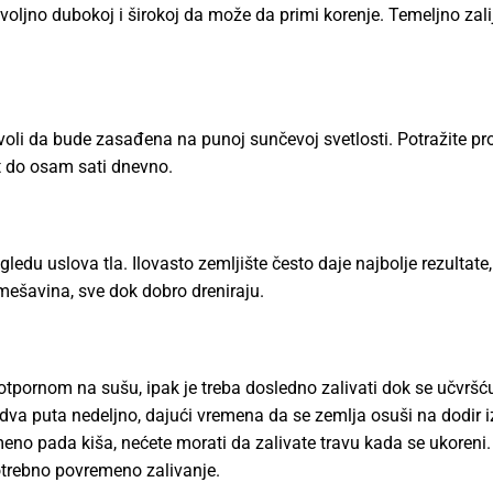
voljno dubokoj i širokoj da može da primi korenje. Temeljno zali
e voli da bude zasađena na punoj sunčevoj svetlosti. Potražite pro
t do osam sati dnevno.
gledu uslova tla. Ilovasto zemljište često daje najbolje rezultate, 
šavina, sve dok dobro dreniraju.
pornom na sušu, ipak je treba dosledno zalivati dok se učvršć
 dva puta nedeljno, dajući vremena da se zemlja osuši na dodir
eno pada kiša, nećete morati da zalivate travu kada se ukoreni
otrebno povremeno zalivanje.