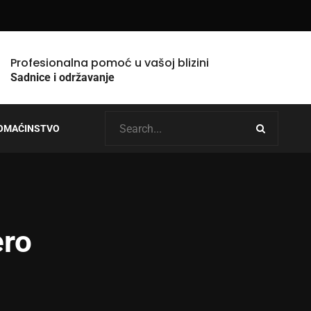
Profesionalna pomoć u vašoj blizini
Sadnice i održavanje
OMAĆINSTVO
ero