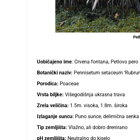
Pet
Uobičajeno ime
: Crvena fontana, Petlovo pero
Botanički naziv:
Pennisetum setaceum ‘Rubru
Porodica:
Poaceae
Vrsta biljke:
Višegodišnja ukrasna trava
Zrela veličina:
1.5m. visoka, 1.8m. široka
Izlaganje suncu:
Puno sunce, delimična senka
Tip zemljišta:
Vlažno, ali dobro drenirano
pH zemljišta:
Neutralno do kiselo