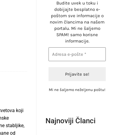
Budite uvek u toku i
dobijajte besplatno e-
poštom sve informacije o
novim člancima na našem
portalu. Mi ne šaljemo
SPAM! samo korisne
informacije.
Mi ne šaljemo neželjenu poštu!
vetova koji
enske
Najnoviji Članci
e stabljike,
žmane od