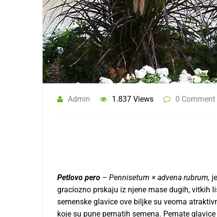
Admin
1.837 Views
0 Comment
Petlovo pero
– Pennisetum × advena rubrum,
je
graciozno prskaju iz njene mase dugih, vitkih li
semenske glavice ove biljke su veoma atraktivn
koje su pune pernatih semena. Pernate glavice