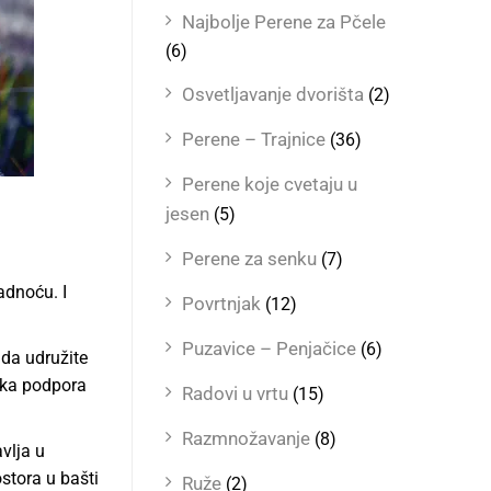
Najbolje Perene za Pčele
(6)
Osvetljavanje dvorišta
(2)
Perene – Trajnice
(36)
Perene koje cvetaju u
jesen
(5)
Perene za senku
(7)
adnoću. I
Povrtnjak
(12)
Puzavice – Penjačice
(6)
 da udružite
neka podpora
Radovi u vrtu
(15)
Razmnožavanje
(8)
vlja u
ostora u bašti
Ruže
(2)