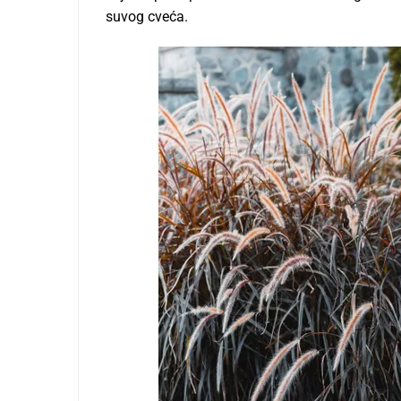
suvog cveća.