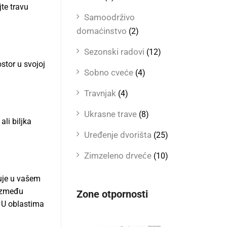
jte travu
Samoodrživo
domaćinstvo
(2)
Sezonski radovi
(12)
stor u svojoj
Sobno cveće
(4)
Travnjak
(4)
Ukrasne trave
(8)
ali biljka
Uređenje dvorišta
(25)
Zimzeleno drveće
(10)
uje u vašem
 između
Zone otpornosti
. U oblastima