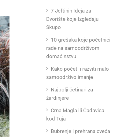
7 Jeftinih Ideja za
Dvorište koje Izgledaju
Skupo
10 grešaka koje početnici
rade na samoodrživom
domaćinstvu
Kako početi i razviti malo
samoodrživo imanje
Najbolji četinari za
žardinjere
Crna Magla ili Čađavica
kod Tuja
Đubrenje i prehrana cveća