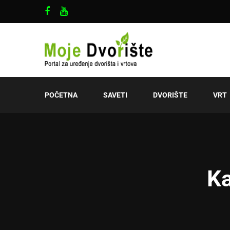
POČETNA
SAVETI
DVORIŠTE
VRT
Ka