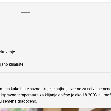
pokrivanje
ano klijalište
mena kako biste saznali koje je najbolje vreme za setvu semena
spravna temperatura za klijanje obično je oko 18-20ºC, ali može
etu semena dragoceno.