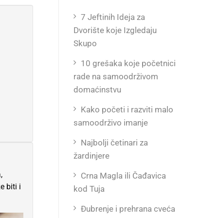
7 Jeftinih Ideja za
Dvorište koje Izgledaju
Skupo
10 grešaka koje početnici
rade na samoodrživom
domaćinstvu
Kako početi i razviti malo
samoodrživo imanje
Najbolji četinari za
žardinjere
,
Crna Magla ili Čađavica
 biti i
kod Tuja
Đubrenje i prehrana cveća