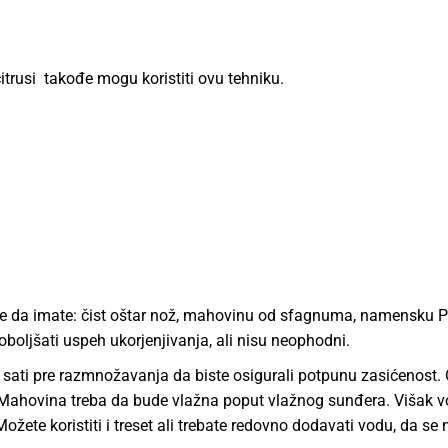
itrusi takođe mogu koristiti ovu tehniku.
je da imate: čist oštar nož, mahovinu od sfagnuma, namensku P
olјšati uspeh ukorjenjivanja, ali nisu neophodni.
ti pre razmnožavanja da biste osigurali potpunu zasićenost. O
Mahovina treba da bude vlažna poput vlažnog sunđera. Višak 
ožete koristiti i treset ali trebate redovno dodavati vodu, da se 