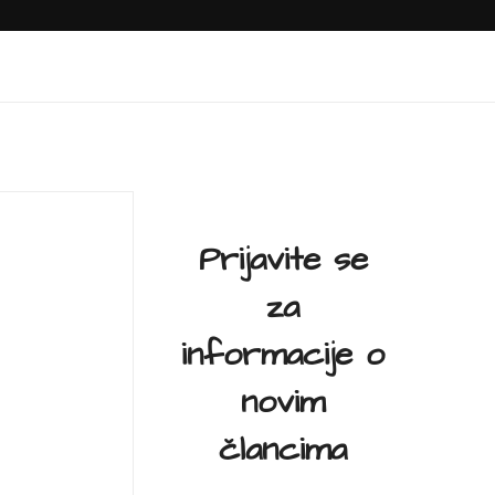
Prijavite se
za
informacije o
novim
člancima