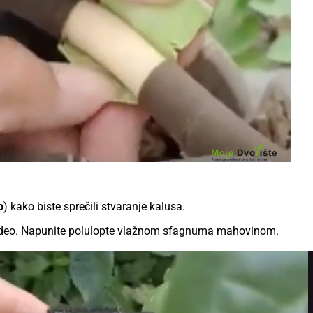
o
) kako biste sprečili stvaranje kalusa.
i deo. Napunite polulopte vlažnom sfagnuma mahovinom.