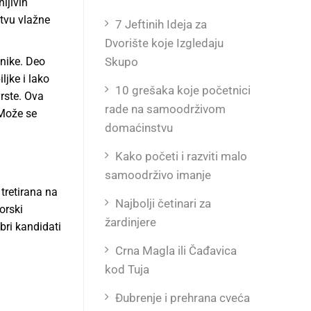
lјivih
stvu vlažne
7 Jeftinih Ideja za
Dvorište koje Izgledaju
Skupo
tnike. Deo
lјke i lako
10 grešaka koje početnici
vrste. Ova
rade na samoodrživom
 Može se
domaćinstvu
Kako početi i razviti malo
samoodrživo imanje
tretirana na
Najbolji četinari za
orski
žardinjere
bri kandidati
Crna Magla ili Čađavica
kod Tuja
Đubrenje i prehrana cveća