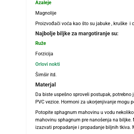
Azaleje
Magnolije
Proizvođači voća kao što su jabuke , kruške i c
Najbolјe bilјke za margotiranje su:
Ruže
Forzicija
Orlovi nokti
Šimšir itd.
Materjal
Da biste uspešno sproveli postupak, potrebno 
PVC vezice. Hormoni za ukorjenjivanje mogu pob
Potopite sphagnum mahovinu u vodu nekoliko sa
mahovinu sphagnum pre nanošenja na bilјke. 
izazvati propadanje i propadanje bilјnih tkiva. M