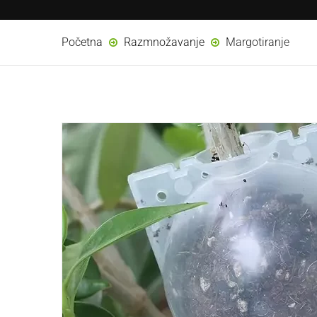
Početna
Razmnožavanje
Margotiranje