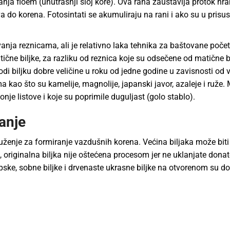
nja floem (unutrašnji sloj kore). Ova rana zaustavlјa protok hran
ova do korena. Fotosintati se akumuliraju na rani i ako su u prisu
nja reznicama, ali je relativno laka tehnika za baštovane poče
ne bilјke, za razliku od reznica koje su odsečene od matične bi
odi bilјku dobre veličine u roku od jedne godine u zavisnosti od 
 kao što su kamelije, magnolije, japanski javor, azaleje i ruže.
onje listove i koje su poprimile dugulјast (golo stablo).
ranje
uženje za formiranje vazdušnih korena. Većina bilјaka može biti 
 originalna bilјka nije oštećena procesom jer ne uklanjate donat
opske, sobne bilјke i drvenaste ukrasne bilјke na otvorenom su do