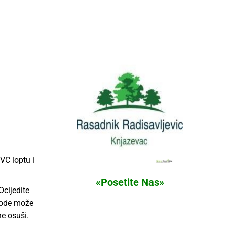
VC loptu i
«Posetite Nas»
cijedite
vode može
ne osuši.