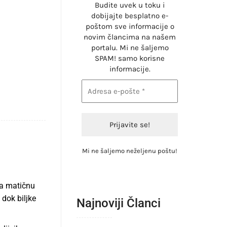
Budite uvek u toku i
dobijajte besplatno e-
poštom sve informacije o
novim člancima na našem
portalu. Mi ne šaljemo
SPAM! samo korisne
informacije.
Mi ne šaljemo neželjenu poštu!
za matičnu
 dok bilјke
Najnoviji Članci