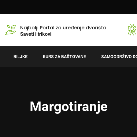
Najbolji Portal za uređenje dvorišta
Saveti i trikovi
BILJKE
KURS ZA BAŠTOVANE
SAMOODRŽIVO D
Margotiranje