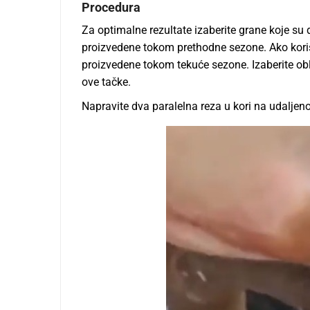
Procedura
Za optimalne rezultate izaberite grane koje su d
proizvedene tokom prethodne sezone. Ako koristi
proizvedene tokom tekuće sezone. Izaberite obl
ove tačke.
Napravite dva paralelna reza u kori na udalјen