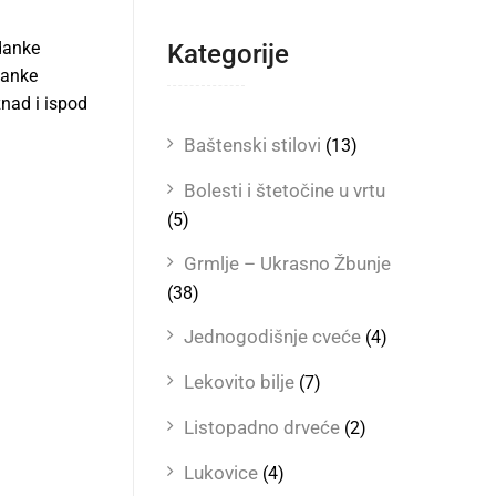
zdanke
Kategorije
danke
znad i ispod
Baštenski stilovi
(13)
Bolesti i štetočine u vrtu
(5)
Grmlje – Ukrasno Žbunje
(38)
Jednogodišnje cveće
(4)
Lekovito bilje
(7)
Listopadno drveće
(2)
Lukovice
(4)