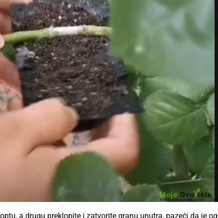
ptu, a drugu preklopite i zatvorite granu unutra, pazeći da je og