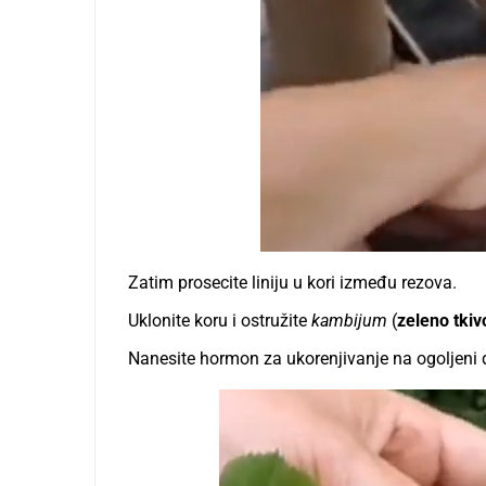
Zatim prosecite liniju u kori između rezova.
Uklonite koru i ostružite
kambijum
(
zeleno tkiv
Nanesite hormon za ukorenjivanje na ogoljen