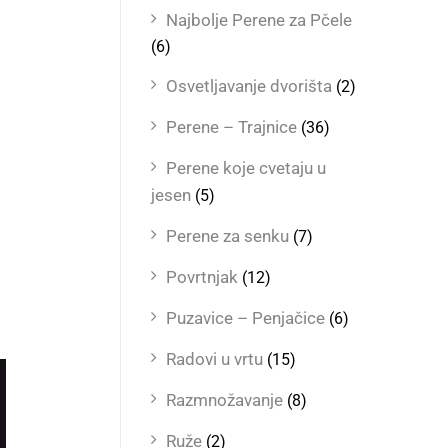
Najbolje Perene za Pčele
(6)
Osvetljavanje dvorišta
(2)
Perene – Trajnice
(36)
Perene koje cvetaju u
jesen
(5)
Perene za senku
(7)
Povrtnjak
(12)
Puzavice – Penjačice
(6)
Radovi u vrtu
(15)
Razmnožavanje
(8)
Ruže
(2)