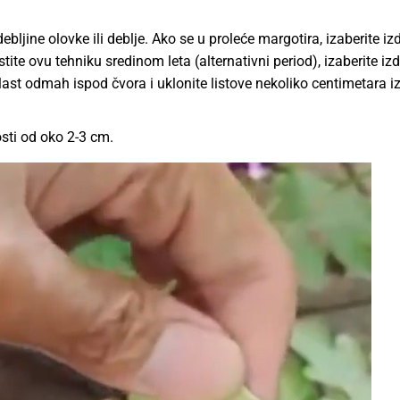
ebljine olovke ili deblje. Ako se u proleće margotira, izaberite i
te ovu tehniku sredinom leta (alternativni period), izaberite iz
ast odmah ispod čvora i uklonite listove nekoliko centimetara i
osti od oko 2-3 cm.