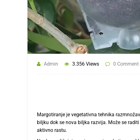
Admin
3.356 Views
0 Comment
Margotiranje je vegetativna tehnika razmnožavan
bilјku dok se nova bilјka razvija. Može se radit
aktivno rastu.