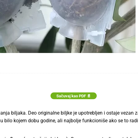
Sačuvaj kao PDF 📄
ja biljaka. Deo originalne bilјke je upotrebljen i ostaje vezan 
i u bilo kojem dobu godine, ali najbolјe funkcioniše ako se to radi