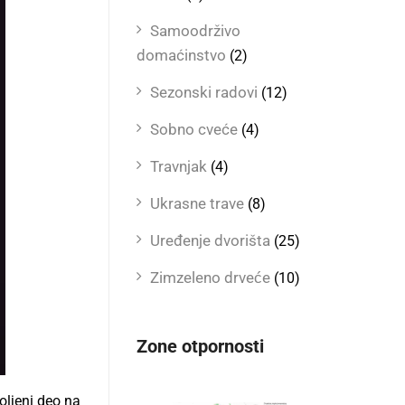
Samoodrživo
domaćinstvo
(2)
Sezonski radovi
(12)
Sobno cveće
(4)
Travnjak
(4)
Ukrasne trave
(8)
Uređenje dvorišta
(25)
Zimzeleno drveće
(10)
Zone otpornosti
oljeni deo na