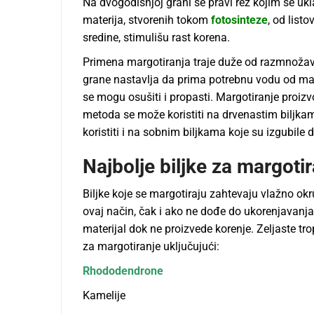
Na dvogodišnjoj grani se pravi rez kojim se ukla
materija, stvorenih tokom
fotosinteze
, od list
sredine, stimulišu rast korena.
Primena margotiranja traje duže od razmnožava
grane nastavlјa da prima potrebnu vodu od matič
se mogu osušiti i propasti. Margotiranje proizv
metoda se može koristiti na drvenastim bilјkama
koristiti i na sobnim bilјkama koje su izgubile d
Najbolјe bilјke za margoti
Bilјke koje se margotiraju zahtevaju vlažno okr
ovaj način, čak i ako ne dođe do ukorenjavanja,
materijal dok ne proizvede korenje. Zelјaste tr
za margotiranje uklјučujući:
Rhododendrone
Kamelije